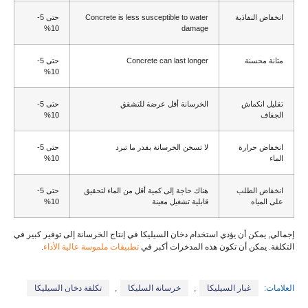
انخفاض النفاذية
Concrete is less susceptible to water
حتى 5-
10%
damage
متانة محسنة
Concrete can last longer
حتى 5-
10%
تقليل انكماش
الخرسانة أقل عرضة للتشقق
حتى 5-
الجفاف
10%
انخفاض حرارة
لا تسخن الخرسانة بقدر ما تبرد
حتى 5-
الماء
10%
انخفاض الطلب
هناك حاجة إلى كمية أقل من الماء لتحقيق
حتى 5-
على المياه
قابلية تشغيل معينة
10%
إجمالي, يمكن أن يؤدي استخدام دخان السيليكا في إنتاج الخرسانة إلى توفير كبير في
التكلفة. يمكن أن تكون هذه المدخرات أكبر في
تطبيقات ملموسة عالية الأداء
.
العلامات:
غبار السيليكا
,
خرسانة السليكا
,
تكلفة دخان السيليكا