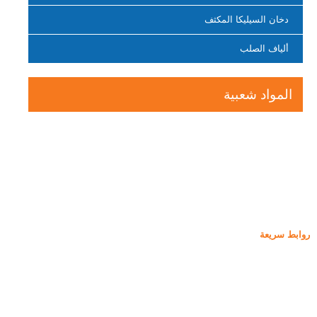
دخان السيليكا المكثف
ألياف الصلب
المواد شعبية
روابط سريعة
غبار السيليكا
كربيد السيليكون
مدونة دخان السيليكا
حالات