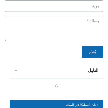
يُقدِّم
الدليل
دخان السيليكا غير المكثف