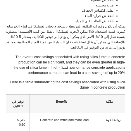
انخفاض النفاذية
متانة محسنة
تقليل انكماش الجفاف
انخفاض حرارة الماء
انخفاض الطلب على المياه
يمكن أن تكون وفورات التكلفة المرتبطة باستخدام دخان السيليكا في إنتاج الخرسانة
كبيرة. فمثلا, استخدام 5% يمكن لأبخرة السيليكا أن تقلل من كمية الأسمنت المطلوبة
بنسبة تصل إلى 10%, الأمر الذي يمكن أن يؤدي إلى توفير التكاليف بمقدار 5-10%.
بالإضافة الى, يمكن أن يقلل استخدام دخان السيليكا من كمية المياه المطلوبة, مما قد
يؤدي إلى مزيد من التوفير في التكاليف.
The overall cost savings associated with using silica fume in concrete
production can be significant
,
and they can be even greater in high-
performance concrete applications
. فمثلا,
the use of silica fume in high-
performance concrete can lead to a cost savings of up to
20%.
Here is a table summarizing the cost savings associated with using silica
:
fume in concrete production
ملكية
Benefit
توفير في
التكاليف
زيادة القوة
Concrete can withstand more load
حتى 5-
10%