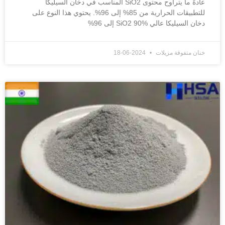
عادةً ما يتراوح محتوى SiO2 المناسب في دخان السيليكا
للتطبيقات الحرارية من 85% إلى 96%. يحتوي هذا النوع على
دخان السيليكا عالي SiO2 90% إلى 96%
خنان متفوقة مزيلات
2024-06-18