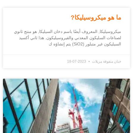
ما هو ميكروسيليكا?
ميكروسيليكا, المعروف أيضًا باسم دخان السيليكا, هو منتج ثانوي
لصناعات السليكون المعدني والفيروسيليكون. هذا ثاني أكسيد
السيليكون غير متبلور (SiO2) يتم إنشاؤه ك
خنان متفوقة مزيلات
2023-07-18