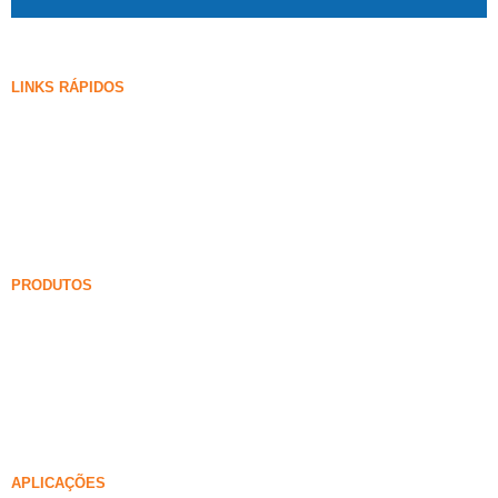
LINKS RÁPIDOS
Fumaça de sílica
Carboneto de silício
Blog de sílica fume
Casos
Perguntas frequentes
Notícias
PRODUTOS
Fumaça de sílica não sensificada
85% Fumaça de sílica não sensificada
99% Fumaça de sílica não sensificada
Fumaça de sílica densificada
85% Fumaça de sílica densificada
96% Fumaça de sílica densificada
APLICAÇÕES