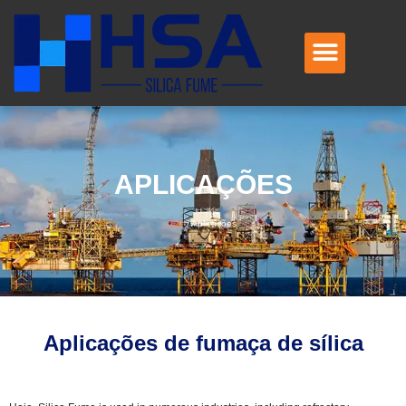
Contate-nos
APLICAÇÕES
Lar
/
Aplicações
Aplicações de fumaça de sílica