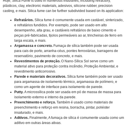
Hoje,
Silica Fume is used in numerous industries
,
including refractory
,
plásticos,
clay
,
electronic materials
, adesivos,
silicone rubber
,
precision
casting
, e mais.
Silica fume can be further subdivided based on its application
:
Refratários.
Sílica fume é comumente usada em castável, sinterizado,
e refratários fundidos. Por exemplo, pode ser usado em alto
desempenho, alta grau, e castáveis refratários de baixo cimento e
peças pré-fabricadas, tijolos permeáveis ao ar, trincheiras de ferro em
larga escala, e mais.
Argamassa e concreto.
Fumaça de sílica também pode ser usada
para cais de porto, arranha-céus, pontes ferroviárias, barragens de
reservatório, pavimento de concreto, e mais.
Revestimentos de proteção.
O Nano-Sílica Sol serve como um
material ativo para proteção contra incêndio, Proteção Ambiental, e
revestimento anticorrosivo.
Parede e materiais decorativos.
Sílica fume também pode ser usado
para argamassa de isolamento térmico, argamassa de polímero, e
como um agente de interface para isolamento de parede.
Putty.
A microssílica pode ser usada em pó de massa de massa para
isolamento externo e interno da parede.
Preenchimento e reforço.
Também é usado como materiais de
preenchimento e reforço em resina, borracha, pintar, poliéster
insaturado, e mais.
Aditivos.
Finalmente, A fumaça de sílica é comumente usada como um
aditivo em outras áreas ativas.