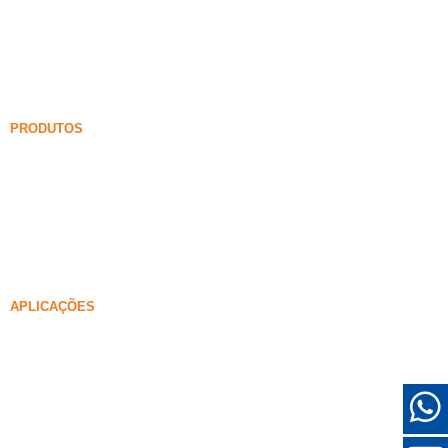
Carboneto de silício
Blog de sílica fume
Casos
Perguntas frequentes
Notícias
PRODUTOS
Fumaça de sílica não sensificada
85% Fumaça de sílica não sensificada
99% Fumaça de sílica não sensificada
Fumaça de sílica densificada
85% Fumaça de sílica densificada
96% Fumaça de sílica densificada
APLICAÇÕES
Concreto
Preenchimento e reforço
Fumaça de sílica para outros usos
Revestimentos de proteção
Refratários