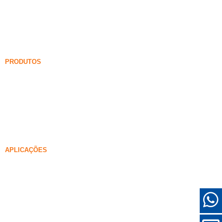
Carboneto de silício
Blog de sílica fume
Casos
Perguntas frequentes
Notícias
PRODUTOS
Fumaça de sílica não sensificada
85% Fumaça de sílica não sensificada
99% Fumaça de sílica não sensificada
Fumaça de sílica densificada
85% Fumaça de sílica densificada
96% Fumaça de sílica densificada
APLICAÇÕES
Concreto
Preenchimento e reforço
Fumaça de sílica para outros usos
Revestimentos de proteção
Refratários