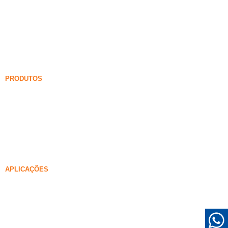
Fumaça de sílica
Carboneto de silício
Blog de sílica fume
Casos
Perguntas frequentes
Notícias
PRODUTOS
Fumaça de sílica não sensificada
85% Fumaça de sílica não sensificada
99% Fumaça de sílica não sensificada
Fumaça de sílica densificada
85% Fumaça de sílica densificada
96% Fumaça de sílica densificada
APLICAÇÕES
Concreto
Preenchimento e reforço
Fumaça de sílica para outros usos
Revestimentos de proteção