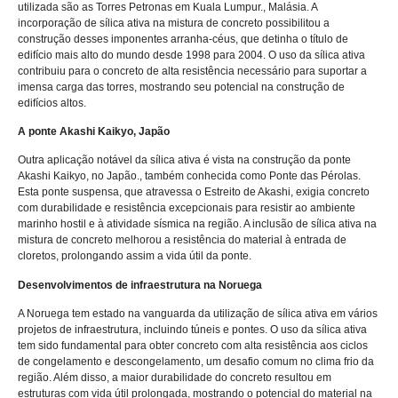
utilizada são as Torres Petronas em Kuala Lumpur., Malásia. A
incorporação de sílica ativa na mistura de concreto possibilitou a
construção desses imponentes arranha-céus, que detinha o título de
edifício mais alto do mundo desde 1998 para 2004. O uso da sílica ativa
contribuiu para o concreto de alta resistência necessário para suportar a
imensa carga das torres, mostrando seu potencial na construção de
edifícios altos.
A ponte Akashi Kaikyo, Japão
Outra aplicação notável da sílica ativa é vista na construção da ponte
Akashi Kaikyo, no Japão., também conhecida como Ponte das Pérolas.
Esta ponte suspensa, que atravessa o Estreito de Akashi, exigia concreto
com durabilidade e resistência excepcionais para resistir ao ambiente
marinho hostil e à atividade sísmica na região. A inclusão de sílica ativa na
mistura de concreto melhorou a resistência do material à entrada de
cloretos, prolongando assim a vida útil da ponte.
Desenvolvimentos de infraestrutura na Noruega
A Noruega tem estado na vanguarda da utilização de sílica ativa em vários
projetos de infraestrutura, incluindo túneis e pontes. O uso da sílica ativa
tem sido fundamental para obter concreto com alta resistência aos ciclos
de congelamento e descongelamento, um desafio comum no clima frio da
região. Além disso, a maior durabilidade do concreto resultou em
estruturas com vida útil prolongada, mostrando o potencial do material na