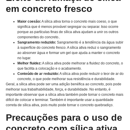
em concreto fresco
Maior coesão:
A sílica ativa torna o concreto mais coeso, o que
significa que é menos provável segregar ou separar. Isso ocorre
porque as partículas finas de sílica ativa ajudam a unir os outros
componentes do concreto..
Sangramento reduzido:
Sangramento é a tendência da água subir
à superfície do concreto fresco. A sílica ativa reduz o sangramento
ao absorver água e formar um gel que ajuda a manter o concreto
no lugar.
Melhor fluidez:
A sílica ativa pode melhorar a fluidez do concreto, o
que facilita a colocação e o acabamento.
Conteúdo de ar reduzido:
A sílica ativa pode reduzir o teor de ar do
concreto, o que pode melhorar sua resistência e durabilidade.
Geral, a sílica ativa pode ser uma adição benéfica ao concreto, pois pode
melhorar sua trabalhabilidade, força, e durabilidade. No entanto, é
importante observar que a sílica ativa também pode tornar o concreto mais
difícil de colocar e terminar. Também é importante usar a quantidade
correta de sílica ativa, pois muito pode tornar o concreto quebradiço.
Precauções para o uso de
concreto com sílica ativa