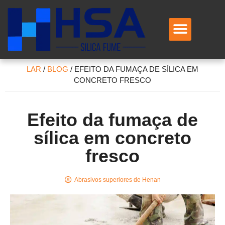
Contate-nos
LAR
/
BLOG
/
EFEITO DA FUMAÇA DE SÍLICA EM
CONCRETO FRESCO
Efeito da fumaça de
sílica em concreto
fresco
Abrasivos superiores de Henan