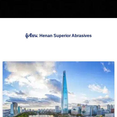
ผู้เขียน:
Henan Superior Abrasives