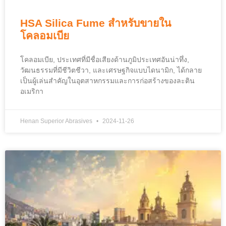
HSA Silica Fume สำหรับขายใน
โคลอมเบีย
โคลอมเบีย, ประเทศที่มีชื่อเสียงด้านภูมิประเทศอันน่าทึ่ง,
วัฒนธรรมที่มีชีวิตชีวา, และเศรษฐกิจแบบไดนามิก, ได้กลาย
เป็นผู้เล่นสำคัญในอุตสาหกรรมและการก่อสร้างของละติน
อเมริกา
Henan Superior Abrasives
2024-11-26