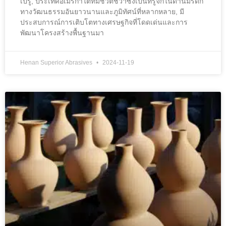
เปรู, ประเทศอเมริกาใต้ที่มีชีวิตชีวาซึ่งเป็นที่รู้จักในด้านมรดก
ทางวัฒนธรรมอันยาวนานและภูมิทัศน์ที่หลากหลาย, มี
ประสบการณ์การเติบโตทางเศรษฐกิจที่โดดเด่นและการ
พัฒนาโครงสร้างพื้นฐานมา
Henan Superior Abrasives
2024-11-19