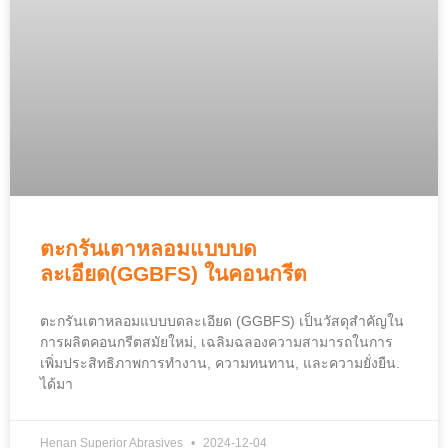
ตะกรันเตาหลอมแบบบด
ละเอียด(GGBFS) ในคอนกรีต
ตะกรันเตาหลอมแบบบดละเอียด (GGBFS) เป็นวัสดุสำคัญใน
การผลิตคอนกรีตสมัยใหม่, เฉลิมฉลองความสามารถในการ
เพิ่มประสิทธิภาพการทำงาน, ความทนทาน, และความยั่งยืน.
ได้มา
Henan Superior Abrasives
2024-12-04