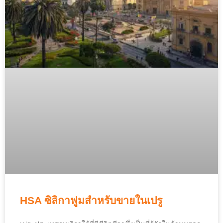
HSA ซิลิกาฟูมสำหรับขายในเปรู