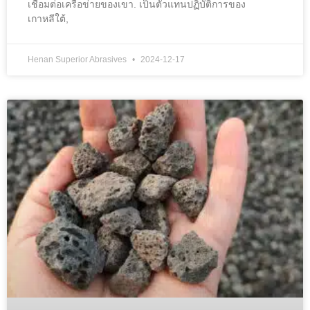
เชื่อมต่อเครือข่ายของเขา. เป็นตัวแทนปฏิบัติการของ
เกาหลีใต้,
Henan Superior Abrasives
2024-12-17