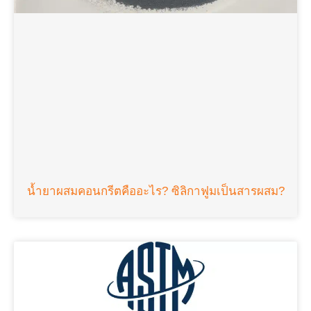
น้ำยาผสมคอนกรีตคืออะไร? ซิลิกาฟูมเป็นสารผสม?