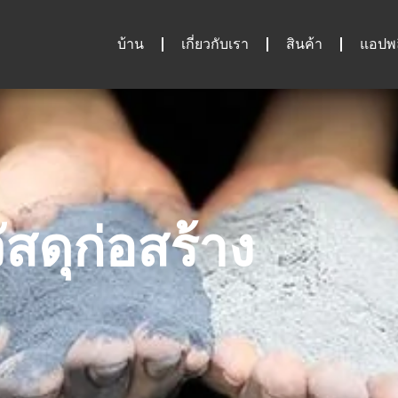
บ้าน
เกี่ยวกับเรา
สินค้า
แอปพล
ัสดุก่อสร้าง