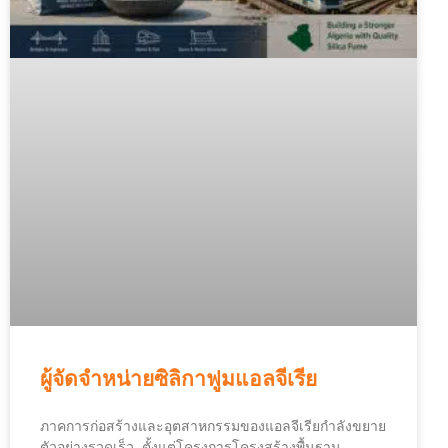
ผู้จัดจำหน่ายซิลิกาฟูมแอลจีเรีย
ภาคการก่อสร้างและอุตสาหกรรมของแอลจีเรียกำลังขยาย
ตัวอย่างรวดเร็ว. ตั้งแต่โครงการโครงสร้างพื้นฐาน