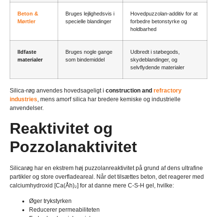
Beton &
Bruges lejlighedsvis i
Hovedpuzzolan-additiv for at
Mørtler
specielle blandinger
forbedre betonstyrke og
holdbarhed
Ildfaste
Bruges nogle gange
Udbredt i støbegods,
materialer
som bindemiddel
skydeblandinger, og
selvflydende materialer
Silica-røg anvendes hovedsageligt i
construction and
refractory
industries
, mens amorf silica har bredere kemiske og industrielle
anvendelser.
Reaktivitet og
Pozzolanaktivitet
Silicarøg har en ekstrem høj puzzolanreaktivitet på grund af dens ultrafine
partikler og store overfladeareal. Når det tilsættes beton, det reagerer med
calciumhydroxid [Ca(Åh)₂] for at danne mere C-S-H gel, hvilke:
Øger trykstyrken
Reducerer permeabiliteten