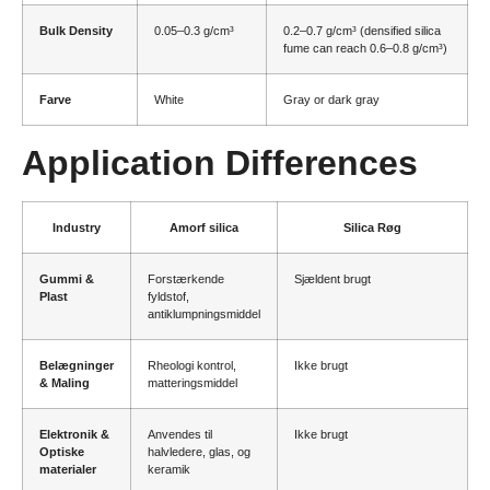
Bulk Density
0.05
–0.3 g/cm³
0.2
–0.7 g/cm³
(
densified silica
fume can reach 0.6–0.8 g/cm³
)
Farve
White
Gray or dark gray
Application Differences
Industry
Amorf silica
Silica Røg
Gummi &
Forstærkende
Sjældent brugt
Plast
fyldstof,
antiklumpningsmiddel
Belægninger
Rheologi kontrol,
Ikke brugt
& Maling
matteringsmiddel
Elektronik &
Anvendes til
Ikke brugt
Optiske
halvledere, glas, og
materialer
keramik