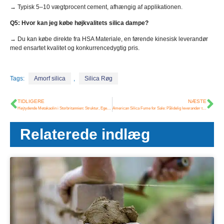
→ Typisk 5–10 vægtprocent cement, afhængig af applikationen.
Q5: Hvor kan jeg købe højkvalitets silica dampe?
→ Du kan købe direkte fra HSA Materiale, en førende kinesisk leverandør
med ensartet kvalitet og konkurrencedygtig pris.
Tags:
Amorf silica
,
Silica Røg
TIDLIGERE
NÆSTE
Højtydende Metakaolin i Storbritannien: Struktur, Egenskaber, og applikationer
American Silica Fume for Sale
: Pålidelig leverandør til konkrete og ildfaste applikationer
Relaterede indlæg