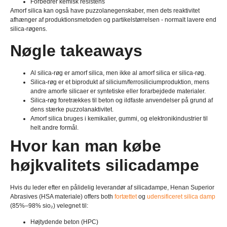
Forbedrer kemisk resistens
Amorf silica kan også have puzzolanegenskaber, men dets reaktivitet
afhænger af produktionsmetoden og partikelstørrelsen - normalt lavere end
silica-røgens.
Nøgle takeaways
Al silica-røg er amorf silica, men ikke al amorf silica er silica-røg.
Silica-røg er et biprodukt af silicium/ferrosiliciumproduktion, mens
andre amorfe silicaer er syntetiske eller forarbejdede materialer.
Silica-røg foretrækkes til beton og ildfaste anvendelser på grund af
dens stærke puzzolanaktivitet.
Amorf silica bruges i kemikalier, gummi, og elektronikindustrier til
helt andre formål.
Hvor kan man købe
højkvalitets silicadampe
Hvis du leder efter en pålidelig leverandør af silicadampe, Henan Superior
Abrasives (HSA materiale)
offers both
fortættet
og
udensificeret silica damp
(85%–98% sio₂) velegnet til:
Højtydende beton (HPC)