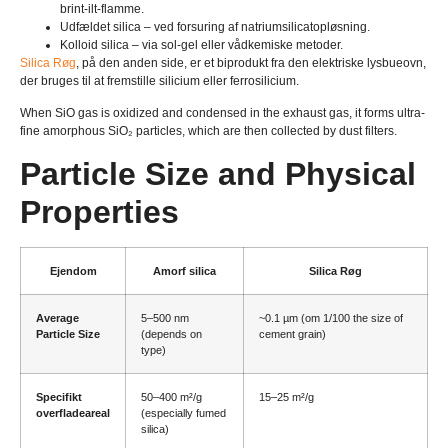
brint-ilt-flamme.
Udfældet silica – ved forsuring af natriumsilicatopløsning.
Kolloid silica – via sol-gel eller vådkemiske metoder.
Silica Røg
, på den anden side, er et biprodukt fra den elektriske lysbueovn,
der bruges til at fremstille silicium eller ferrosilicium.
When SiO gas is oxidized and condensed in the exhaust gas
,
it forms ultra-
fine amorphous SiO₂ particles
,
which are then collected by dust filters
.
Particle Size and Physical
Properties
Ejendom
Amorf silica
Silica Røg
Average
5
–500 nm
~0.1 µm
(om 1/100
the size of
Particle Size
(
depends on
cement grain
)
type
)
Specifikt
50
–400 m²/g
15
–25 m²/g
overfladeareal
(
especially fumed
silica
)