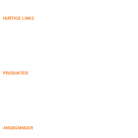
HURTIGE LINKS
Silica Røg
Siliciumcarbid
Silica Fume Blog
Sager
FAQ
Nyheder
PRODUKTER
Forenede silica røg
85% Forenede silica røg
99% Forenede silica røg
Tættet silica røg
85% Tættet silica røg
96% Tættet silica røg
ANSØGNINGER