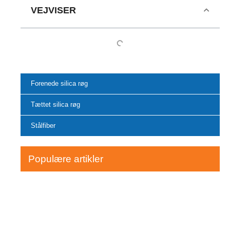
VEJVISER
Forenede silica røg
Tættet silica røg
Stålfiber
Populære artikler