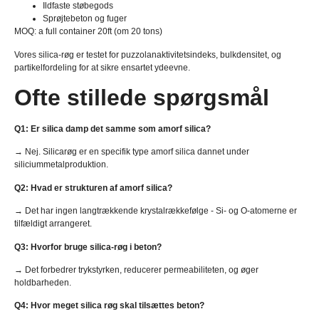
Ildfaste støbegods
Sprøjtebeton og fuger
MOQ:
a full container 20ft
(om 20 tons)
Vores silica-røg er testet for puzzolanaktivitetsindeks, bulkdensitet, og
partikelfordeling for at sikre ensartet ydeevne.
Ofte stillede spørgsmål
Q1: Er silica damp det samme som amorf silica?
→ Nej. Silicarøg er en specifik type amorf silica dannet under
siliciummetalproduktion.
Q2: Hvad er strukturen af ​​amorf silica?
→ Det har ingen langtrækkende krystalrækkefølge - Si- og O-atomerne er
tilfældigt arrangeret.
Q3: Hvorfor bruge silica-røg i beton?
→ Det forbedrer trykstyrken, reducerer permeabiliteten, og øger
holdbarheden.
Q4: Hvor meget silica røg skal tilsættes beton?