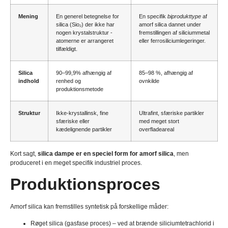
Mening
En generel betegnelse for
En specifik
biprodukttype
af
silica (Sio₂) der ikke har
amorf silica dannet under
nogen krystalstruktur -
fremstillingen af ​​siliciummetal
atomerne er arrangeret
eller ferrosiliciumlegeringer.
tilfældigt.
Silica
90–99,9% afhængig af
85–98 %, afhængig af
indhold
renhed og
ovnkilde
produktionsmetode
Struktur
Ikke-krystallinsk, fine
Ultrafint, sfæriske partikler
sfæriske eller
med meget stort
kædelignende partikler
overfladeareal
Kort sagt,
silica dampe er en speciel form for amorf silica
, men
produceret i en meget specifik industriel proces.
Produktionsproces
Amorf silica kan fremstilles syntetisk på forskellige måder:
Røget silica (gasfase proces) – ved at brænde siliciumtetrachlorid i