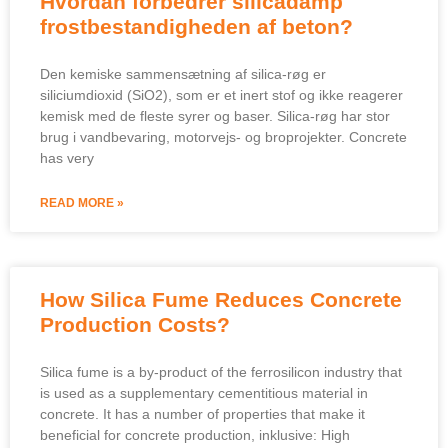
Hvordan forbedrer silicadamp
frostbestandigheden af ​​beton?
Den kemiske sammensætning af silica-røg er
siliciumdioxid (SiO2), som er et inert stof og ikke reagerer
kemisk med de fleste syrer og baser. Silica-røg har stor
brug i vandbevaring, motorvejs- og broprojekter.
Concrete
has very
READ MORE »
How Silica Fume Reduces Concrete
Production Costs
?
Silica fume is a by-product of the ferrosilicon industry that
is used as a supplementary cementitious material in
concrete
.
It has a number of properties that make it
beneficial for concrete production
, inklusive:
High