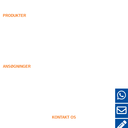
FAQ
Nyheder
PRODUKTER
Forenede silica røg
85% Forenede silica røg
99% Forenede silica røg
Tættet silica røg
85% Tættet silica røg
96% Tættet silica røg
ANSØGNINGER
Beton
Fyldning og forstærkning
Silicadamp til anden brug
Beskyttende belægninger
Ildfaste materialer
Væg og dekorative materialer
KONTAKT OS
+86-18638638803