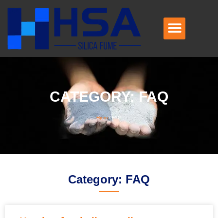
CATEGORY
: FAQ
Hjem
/
FAQ
Category
: FAQ