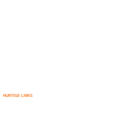
HURTIGE LINKS
Silica Røg
Siliciumcarbid
Silica Fume Blog
Sager