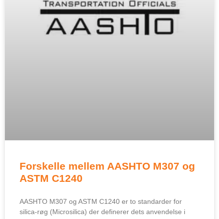
Forskelle mellem AASHTO M307 og
ASTM C1240
AASHTO M307 og ASTM C1240 er to standarder for
silica-røg (Microsilica) der definerer dets anvendelse i