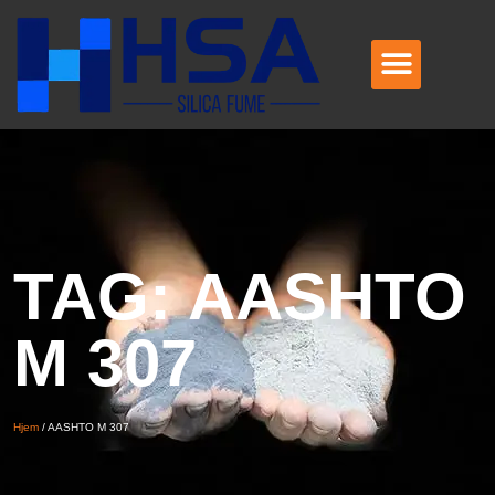
TAG: AASHTO
M 307
Hjem
/
AASHTO M 307