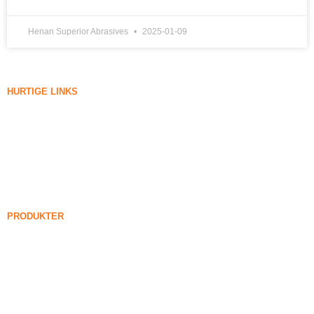
Henan Superior Abrasives
2025-01-09
HURTIGE LINKS
Silica Røg
Siliciumcarbid
Silica Fume Blog
Sager
FAQ
Nyheder
PRODUKTER
Forenede silica røg
85% Forenede silica røg
99% Forenede silica røg
Tættet silica røg
85% Tættet silica røg