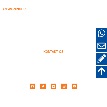
96% Tættet silica røg
ANSØGNINGER
Beton
Fyldning og forstærkning
Silicadamp til anden brug
Beskyttende belægninger
Ildfaste materialer
Væg og dekorative materialer
KONTAKT OS
+86-18638638803
sales@superior-abrasives.com
+86-371-63898989
No.68 Zhengtong Road, Zhengzhou, Henan, Kina
Henan Superior Slibemidler Import & Eksport Co., Ltd © 2001 –
2026
| Alle
rettigheder forbeholdes.
Privatlivspolitik