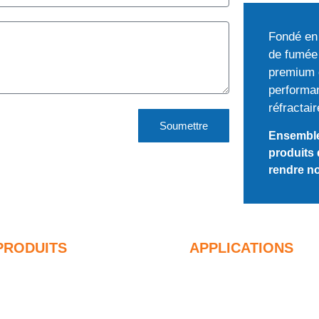
Fondé en 
de fumée 
premium d
performan
réfractair
Soumettre
Ensemble 
produits 
rendre no
PRODUITS
APPLICATIONS
umée de silice non densifiée
Béton
5% Fumée de silice non
Remplissage et ren
ensifiée
Fumée de silice pou