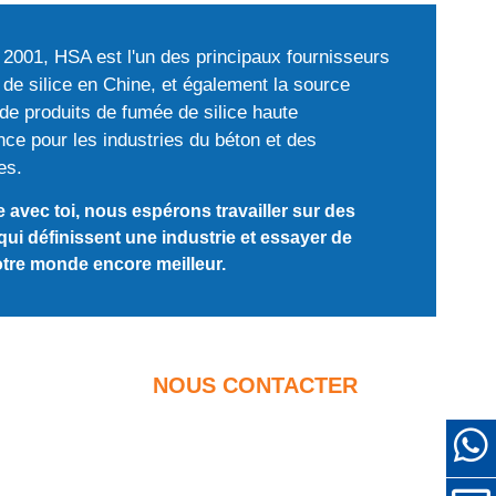
2001, HSA est l'un des principaux fournisseurs
de silice en Chine, et également la source
e produits de fumée de silice haute
ce pour les industries du béton et des
es.
avec toi, nous espérons travailler sur des
qui définissent une industrie et essayer de
tre monde encore meilleur.
NOUS CONTACTER
+86-18638638803
forcement
sales@superior-abrasifs.com
r d'autres
+86-371-63898989