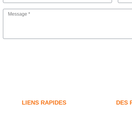
LIENS RAPIDES
DES 
Fumée de silice
F
Carbure de silicium
8
d
Blog sur les fumées de silice