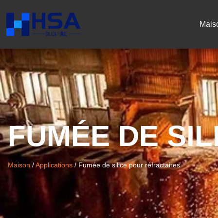
Mais
FUMÉE DE SI
Maison
/
Applications
/
Fumée de silice pour réfractaires