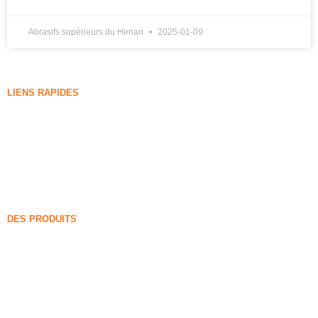
Abrasifs supérieurs du Henan
2025-01-09
LIENS RAPIDES
Fumée de silice
Carbure de silicium
Blog sur les fumées de silice
Cas
FAQ
Nouvelles
DES PRODUITS
Fumée de silice non densifiée
85% Fumée de silice non densifiée
99% Fumée de silice non densifiée
Fumée de silice densifiée
85% Fumée de silice densifiée