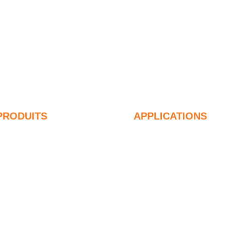
PRODUITS
APPLICATIONS
umée de silice non densifiée
Béton
5% Fumée de silice non
Remplissage et ren
ensifiée
Fumée de silice pou
9% Fumée de silice non
usages
ensifiée
Des revêtements pr
umée de silice densifiée
Réfractaires
5% Fumée de silice
Matériaux muraux e