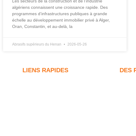
Les secteurs de la construction et de l’industrie
algériens connaissent une croissance rapide. Des
programmes d’infrastructures publiques à grande
échelle au développement immobilier privé à Alger,
Oran, Constantin, et au-delà, la
Abrasifs supérieurs du Henan
2026-05-26
LIENS RAPIDES
DES 
Fumée de silice
F
Carbure de silicium
8
d
Blog sur les fumées de silice
9
Cas
d
FAQ
F
Nouvelles
8