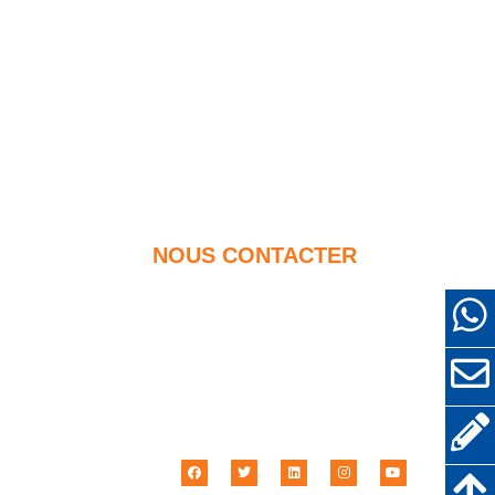
NOUS CONTACTER
+86-18638638803
forcement
sales@superior-abrasifs.com
r d'autres
+86-371-63898989
Route n ° 68 Zhengtong,
otecteurs
Zhengzhou, Hénan, Chine
t