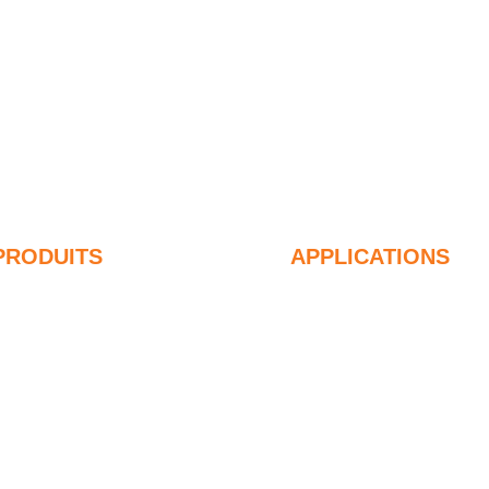
PRODUITS
APPLICATIONS
umée de silice non densifiée
Béton
5% Fumée de silice non
Remplissage et ren
ensifiée
Fumée de silice pou
9% Fumée de silice non
usages
ensifiée
Des revêtements pr
umée de silice densifiée
Réfractaires
5% Fumée de silice
Matériaux muraux e