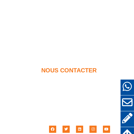
NOUS CONTACTER
+86-18638638803
forcement
sales@superior-abrasifs.com
r d'autres
+86-371-63898989
Route n ° 68 Zhengtong,
otecteurs
Zhengzhou, Hénan, Chine
t