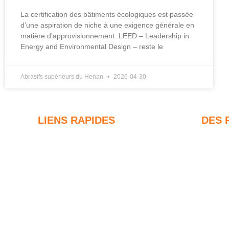
La certification des bâtiments écologiques est passée
d’une aspiration de niche à une exigence générale en
matière d’approvisionnement. LEED – Leadership in
Energy and Environmental Design – reste le
Abrasifs supérieurs du Henan
2026-04-30
LIENS RAPIDES
DES 
Fumée de silice
F
Carbure de silicium
8
d
Blog sur les fumées de silice
9
Cas
d
FAQ
F
Nouvelles
8