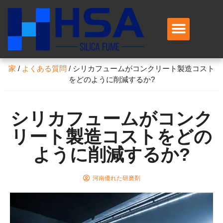
私たちに関しては
製品
アプリケーション
サービス
お問い合わせ
家
/
よくある質問
/
シリカフュームがコンクリート製造コスト
をどのように削減するか?
シリカフュームがコンク
リート製造コストをどの
ように削減するか?
河南優れた研磨剤