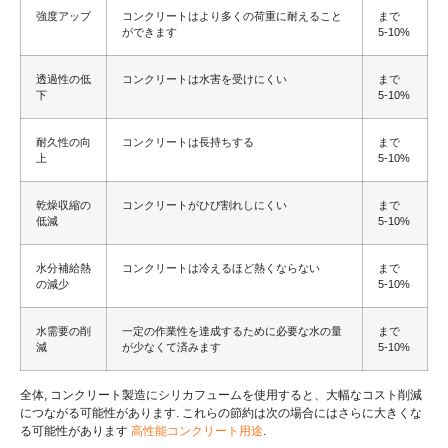
強度アップ
コンクリートはより多くの荷重に耐えること
まで
ができます
5-10%
透過性の低
コンクリートは水害を受けにくい
まで
下
5-10%
耐久性の向
コンクリートは長持ちする
まで
上
5-10%
乾燥収縮の
コンクリートがひび割れしにくい
まで
低減
5-10%
水分補給熱
コンクリートは冷えるほど熱くならない
まで
の減少
5-10%
水需要の削
一定の作業性を達成するために必要な水の量
まで
減
が少なくて済みます
5-10%
全体, コンクリート製造にシリカフュームを使用すると、大幅なコスト削減
につながる可能性があります. これらの節約は次の場合にはさらに大きくな
る可能性があります
高性能コンクリート用途
.