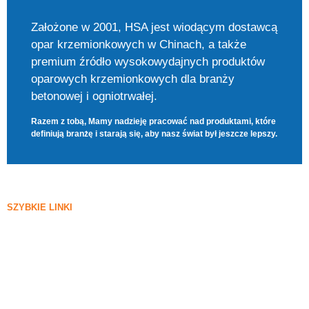
Założone w 2001, HSA jest wiodącym dostawcą
opar krzemionkowych w Chinach, a także
premium źródło wysokowydajnych produktów
oparowych krzemionkowych dla branży
betonowej i ogniotrwałej.
Razem z tobą, Mamy nadzieję pracować nad produktami, które
definiują branżę i starają się, aby nasz świat był jeszcze lepszy.
SZYBKIE LINKI
Sylica oparta
Krzemowy węglik
Blog Silica Fume
Sprawy
FAQ