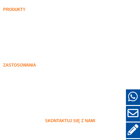
Aktualności
PRODUKTY
Niedensawiona opara krzemionkowa
85% Niedensawiona opara krzemionkowa
99% Niedensawiona opara krzemionkowa
Zlebiona opara krzemionkowa
85% Zlebiona opara krzemionkowa
96% Zlebiona opara krzemionkowa
ZASTOSOWANIA
Beton
Napełnianie i wzmocnienie
Sylica do innych zastosowań
Powłoki ochronne
Refraktory
Materiały ścienne i dekoracyjne
SKONTAKTUJ SIĘ Z NAMI
+86-18638638803
sales@superior-abrasives.com