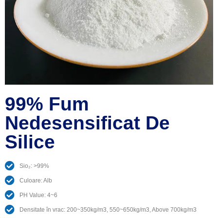
99% Fum
Nedesensificat De
Silice
Sio₂: >99%
Culoare: Alb
PH Value
: 4
~6
Densitate în vrac: 200
~350kg/m3
, 550
~650kg/m3
,
Above 700kg/m3