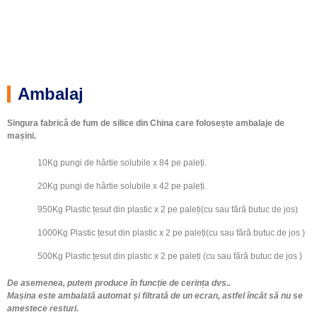
Mașină de ambalare a pungilor de hârtie din silice
500kg 94 Un alb cu zirconiu și nm
500Kg pungă țesută din plastic
600Kg pungă țesută din plastic
25 Kg pungă țesută din plastic
20Geantă de hârtie kg
Ambalaj
Singura fabrică de fum de silice din China care folosește ambalaje de
mașini.
10Kg pungi de hârtie solubile x 84 pe paleți.
20Kg pungi de hârtie solubile x 42 pe paleți.
950Kg Plastic țesut din plastic x 2 pe paleți(cu sau fără butuc de jos)
1000Kg Plastic țesut din plastic x 2 pe paleți(cu sau fără butuc de jos )
500Kg Plastic țesut din plastic x 2 pe paleți (cu sau fără butuc de jos )
De asemenea, putem produce în funcție de cerința dvs..
Mașina este ambalată automat și filtrată de un ecran, astfel încât să nu se
amestece resturi.