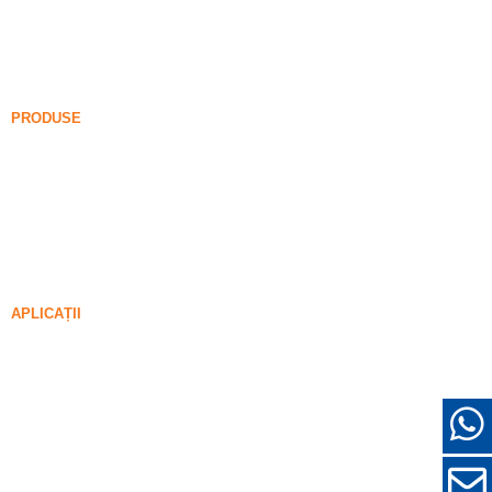
Blog de fum de silice
Cazuri
FAQ
Ştiri
PRODUSE
Fum nedesensificat de silice
85% Fum nedesensificat de silice
99% Fum nedesensificat de silice
Fum de silice densificat
85% Fum de silice densificat
96% Fum de silice densificat
APLICAȚII
Beton
Umplutură și întărire
Fum de silice pentru alte utilizări
Acoperiri de protecție
Refractare
Perete și materiale decorative