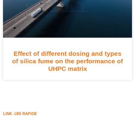
Effect of different dosing and types
of silica fume on the performance of
UHPC matrix
LINK -URI RAPIDE
Fum de silice
Carbură de siliciu