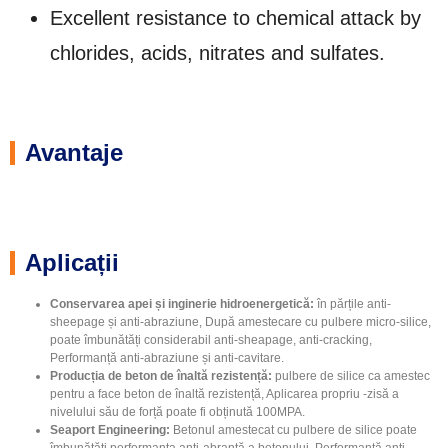
Excellent resistance to chemical attack by
chlorides
,
acids
,
nitrates and sulfates
.
Avantaje
Aplicații
Conservarea apei și inginerie hidroenergetică:
în părțile anti-
sheepage și anti-abraziune, După amestecare cu pulbere micro-silice,
poate îmbunătăți considerabil anti-sheapage, anti-cracking,
Performanță anti-abraziune și anti-cavitare.
Producția de beton de înaltă rezistență:
pulbere de silice ca amestec
pentru a face beton de înaltă rezistență, Aplicarea propriu -zisă a
nivelului său de forță poate fi obținută 100MPA.
Seaport Engineering:
Betonul amestecat cu pulbere de silice poate