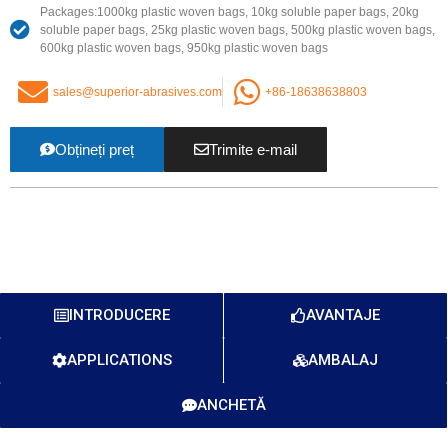
Packages
:1000
kg plastic woven bags
, 10
kg soluble paper bags
, 20
kg
soluble paper bags
, 25
kg plastic woven bags
, 500
kg plastic woven bags
,
600
kg plastic woven bags
, 950
kg plastic woven bags
sales@superior-abrasives.com
+86-18638638803
Obțineți preț
Trimite e-mail
INTRODUCERE
AVANTAJE
APPLICATIONS
AMBALAJ
ANCHETĂ