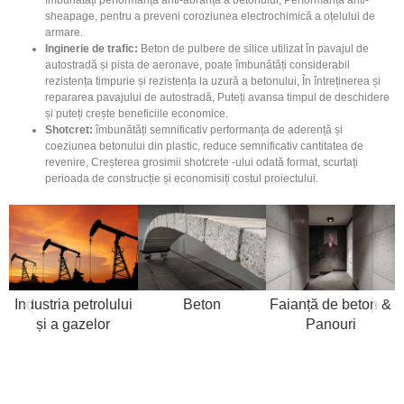
îmbunătăți performanța anti-abranță a betonului, Performanță anti-
sheapage, pentru a preveni coroziunea electrochimică a oțelului de
armare.
Inginerie de trafic:
Beton de pulbere de silice utilizat în pavajul de
autostradă și pista de aeronave, poate îmbunătăți considerabil
rezistența timpurie și rezistența la uzură a betonului, În întreținerea și
repararea pavajului de autostradă, Puteți avansa timpul de deschidere
și puteți crește beneficiile economice.
Shotcret:
îmbunătăți semnificativ performanța de aderență și
coeziunea betonului din plastic, reduce semnificativ cantitatea de
revenire, Creșterea grosimii shotcrete -ului odată format, scurtați
perioada de construcție și economisiți costul proiectului.
Industria petrolului
Beton
Faianță de beton &
și a gazelor
Panouri