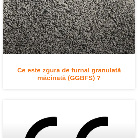
Ce este zgura de furnal granulată
măcinată (GGBFS) ?