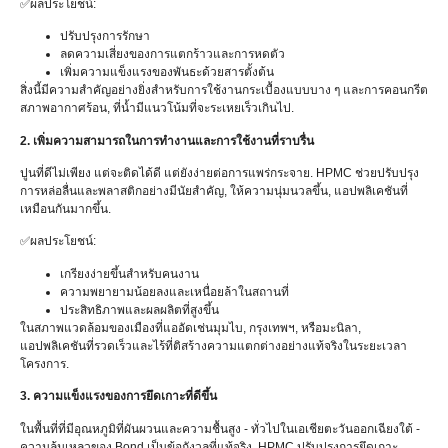
✅ผลประโยชน์:
ปรับปรุงการรักษา
ลดความเสี่ยงของการแตกร้าวและการหดตัว
เพิ่มความแข็งแรงของพันธะด้วยสารตั้งต้น
สิ่งนี้มีความสำคัญอย่างยิ่งสำหรับการใช้งานกระเบื้องแบบบาง ๆ และการคอนกรีต
สภาพอากาศร้อน, ที่น้ำมีแนวโน้มที่จะระเหยเร็วเกินไป.
2. เพิ่มความสามารถในการทำงานและการใช้งานที่ราบรื่น
ปูนที่ดีไม่เพียง แต่จะติดได้ดี แต่ยังง่ายต่อการแพร่กระจาย. HPMC ช่วยปรับปรุง
การหล่อลื่นและพลาสติกอย่างมีนัยสำคัญ, ให้ความนุ่มนวลขึ้น, แอปพลิเคชันที่
เหมือนกันมากขึ้น.
✅ผลประโยชน์:
เกรียงง่ายขึ้นสำหรับคนงาน
ความพยายามน้อยลงและเหนื่อยล้าในสถานที่
ประสิทธิภาพและผลผลิตที่สูงขึ้น
ในสภาพแวดล้อมของเมืองที่แออัดเช่นมุมไบ, กรุงเทพฯ, หรือมะนิลา,
แอปพลิเคชันที่รวดเร็วและไร้ที่ติสร้างความแตกต่างอย่างแท้จริงในระยะเวลา
โครงการ.
3. ความแข็งแรงของการยึดเกาะที่ดีขึ้น
ในพื้นที่ที่มีอุณหภูมิที่ผันผวนและความชื้นสูง - ทั่วไปในเอเชียตะวันออกเฉียงใต้ -
ความล้มเหลวของ Bond เป็นข้อกังวลที่แท้จริง. HPMC ปรับปรุงการยึดเกาะ