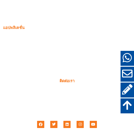
ซิลิกาฟูมหนาแน่น
85% ซิลิกาฟูมหนาแน่น
96% ซิลิกาฟูมหนาแน่น
แอปพลิเคชั่น
คอนกรีต
การเติมและการเสริมแรง
ซิลิกาฟูมสำหรับการใช้งานอื่นๆ
สารเคลือบป้องกัน
วัสดุทนไฟ
ผนังและวัสดุตกแต่ง
ติดต่อเรา
+86-18638638803
sales@superior-abrasives.com
+86-371-63898989
No.68 Zhengtong Road, เจิ้งโจว, เหอหนาน, จีน