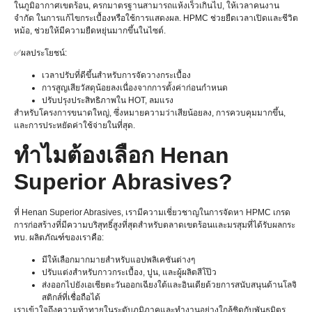
ในภูมิอากาศเขตร้อน, ครกมาตรฐานสามารถแห้งเร็วเกินไป, ให้เวลาคนงาน
จำกัด ในการแก้ไขกระเบื้องหรือใช้การแสดงผล. HPMC ช่วยยืดเวลาเปิดและชีวิต
หม้อ, ช่วยให้มีความยืดหยุ่นมากขึ้นในไซต์.
✅ผลประโยชน์:
เวลาปรับที่ดีขึ้นสำหรับการจัดวางกระเบื้อง
การสูญเสียวัสดุน้อยลงเนื่องจากการตั้งค่าก่อนกำหนด
ปรับปรุงประสิทธิภาพใน HOT, ลมแรง
สำหรับโครงการขนาดใหญ่, ซึ่งหมายความว่าเสียน้อยลง, การควบคุมมากขึ้น,
และการประหยัดค่าใช้จ่ายในที่สุด.
ทำไมต้องเลือก Henan
Superior Abrasives?
ที่ Henan Superior Abrasives, เรามีความเชี่ยวชาญในการจัดหา HPMC เกรด
การก่อสร้างที่มีความบริสุทธิ์สูงที่สุดสำหรับตลาดเขตร้อนและมรสุมที่ได้รับผลกระ
ทบ. ผลิตภัณฑ์ของเราคือ:
มีให้เลือกมากมายสำหรับแอปพลิเคชันต่างๆ
ปรับแต่งสำหรับกาวกระเบื้อง, ปูน, และผู้ผลิตสีโป๊ว
ส่งออกไปยังเอเชียตะวันออกเฉียงใต้และอินเดียด้วยการสนับสนุนด้านโลจิ
สติกส์ที่เชื่อถือได้
เราเข้าใจถึงความท้าทายในระดับภูมิภาคและทำงานอย่างใกล้ชิดกับพันธมิตร