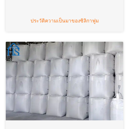
ประวัติความเป็นมาของซิลิกาฟูม