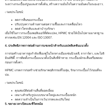
ระหว่างกระเบื้อง/ปูนและสารตั้งต้น, สร้างความมั่นใจในความมั่นคงในระยะยาว.
✅ผลประโยชน์:
ลดการลื่นของกระเบื้อง
ปรับปรุงความต้านทานต่อความชื้นและการเคลื่อนไหว
ลดค่าโทรกลับและค่าบำรุงรักษา
เมื่อใช้ในกาวกระเบื้องพอลิเมอร์ที่ดัดแปลง, HPMC ช่วยให้เป็นไปตามมาตรฐาน
สากลเช่น EN 12004 และ ISO 13007.
4. ประสิทธิภาพการต่อต้านการแซงหน้าสำหรับแอปพลิเคชันแนวตั้ง
การก่อสร้างอาคารสูงกำลังเฟื่องฟูในใจกลางเมืองเช่นนิวเดลี, จาการ์ตา, และโฮจิ
มินห์ซิตี้. การติดตั้งกระเบื้องแนวตั้งเป็นสิ่งที่ท้าทาย: กระเบื้องมักจะลื่นหรือลดลง
ก่อนการตั้งค่า.
HPMC เกรดการก่อสร้างช่วยรักษาพฤติกรรมที่ไม่ลุ่ม, รักษากระเบื้องไว้ก่อนที่จะ
บ่ม.
✅ผลประโยชน์:
คุณสมบัติต่อต้านลื่นที่ยอดเยี่ยม
เหมาะสำหรับรูปแบบขนาดใหญ่และกระเบื้องหนัก
ลดความจำเป็นในการเว้นวรรคและปรับใหม่
5. ขยายเวลาเปิดและชีวิตหม้อ