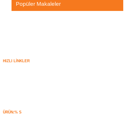
Popüler Makaleler
HIZLI LINKLER
silika dumanı
Silisyum Karbür
Silika Dumanı Blogu
Vakalar
SSS
Haberler
ÜRÜN:% S
Yoğunlaşmamış Silika Dumanı
85% Yoğunlaşmamış Silika Dumanı