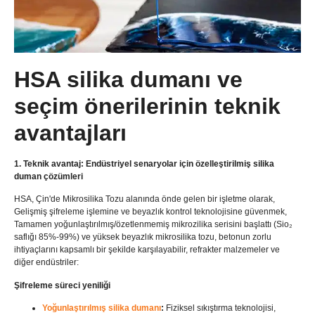
HSA silika dumanı ve
seçim önerilerinin teknik
avantajları
1. Teknik avantaj: Endüstriyel senaryolar için özelleştirilmiş silika
duman çözümleri
HSA, Çin'de Mikrosilika Tozu alanında önde gelen bir işletme olarak,
Gelişmiş şifreleme işlemine ve beyazlık kontrol teknolojisine güvenmek,
Tamamen yoğunlaştırılmış/özetlenmemiş mikrozilika serisini başlattı (Sio₂
saflığı 85%-99%) ve yüksek beyazlık mikrosilika tozu, betonun zorlu
ihtiyaçlarını kapsamlı bir şekilde karşılayabilir, refrakter malzemeler ve
diğer endüstriler:
Şifreleme süreci yeniliği
Yoğunlaştırılmış silika dumanı
:
Fiziksel sıkıştırma teknolojisi,