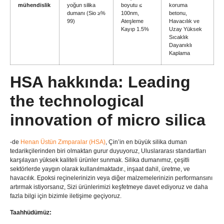
mühendislik
yoğun silika
boyutu ≤
koruma
dumanı (Sio ≥%
100nm,
betonu,
99)
Ateşleme
Havacılık ve
Kayıp 1.5%
Uzay Yüksek
Sıcaklık
Dayanıklı
Kaplama
HSA hakkında:
Leading
the technological
innovation of micro silica
-de
Henan Üstün Zımparalar (HSA)
, Çin’in en büyük silika duman
tedarikçilerinden biri olmaktan gurur duyuyoruz, Uluslararası standartları
karşılayan yüksek kaliteli ürünler sunmak. Silika dumanımız, çeşitli
sektörlerde yaygın olarak kullanılmaktadır., inşaat dahil, üretme, ve
havacılık. Epoksi reçinelerinizin veya diğer malzemelerinizin performansını
artırmak istiyorsanız, Sizi ürünlerimizi keşfetmeye davet ediyoruz ve daha
fazla bilgi için bizimle iletişime geçiyoruz.
Taahhüdümüz: