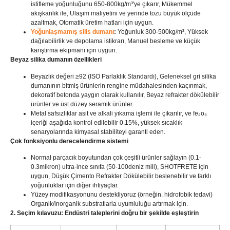
istifleme yoğunluğunu 650-800kg/m³'ye çıkarır, Mükemmel
akışkanlık ile, Ulaşım maliyetini ve yerinde tozu büyük ölçüde
azaltmak, Otomatik üretim hatları için uygun.
Yoğunlaşmamış silis dumanı
:
Yoğunluk 300-500kg/m³, Yüksek
dağılabilirlik ve depolama istikrarı, Manuel besleme ve küçük
karıştırma ekipmanı için uygun.
Beyaz silika dumanın özellikleri
Beyazlık değeri ≥92 (ISO Parlaklık Standardı), Geleneksel gri silika
dumanının bitmiş ürünlerin rengine müdahalesinden kaçınmak,
dekoratif betonda yaygın olarak kullanılır, Beyaz refrakter dökülebilir
ürünler ve üst düzey seramik ürünler.
Metal safsızlıklar asit ve alkali yıkama işlemi ile çıkarılır, ve fe₂o₃
içeriği aşağıda kontrol edilebilir 0.15%, yüksek sıcaklık
senaryolarında kimyasal stabiliteyi garanti eden.
Çok fonksiyonlu derecelendirme sistemi
Normal parçacık boyutundan çok çeşitli ürünler sağlayın (0.1-
0.3mikron) ultra-ince sınıfa (50-100deniz mili), SHOTFRETE için
uygun, Düşük Çimento Refrakter Dökülebilir beslenebilir ve farklı
yoğunluklar için diğer ihtiyaçlar.
Yüzey modifikasyonunu destekliyoruz (örneğin. hidrofobik tedavi)
Organik/inorganik substratlarla uyumluluğu artırmak için.
2. Seçim kılavuzu: Endüstri taleplerini doğru bir şekilde eşleştirin