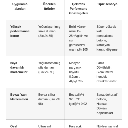
Uygulama
Önerilen
Çekirdek
Tipik senaryo
alanları
ürünler
Performans
Göstergeleri
Yüksek
Yoğunlaştırılmış
Belirli yüzey
Süper yüksek
performanslı
silika dumanı
alanı 15-
katlı
beton
(Sio₂% 85)
25m²/g'dir, ve
pompalama
su
betonu,
gereksinimi
korozyon
oranı ≤% 105
karşıtı döşeme
Isıya
Yoğunlaşmamış
Medyan
Ladle
dayanıklı
silis dumanı
parçacık
Dökülebilir,
malzemeler
(Sio ≥% 90)
boyutu
Sıcak metal
0.2μm，
hendek
Al₂o₃1.2%
refrakter astar
Beyaz Yapı
Beyaz silika
Beyazlık%
Sanat dekoratif
Malzemeleri
dumanı (Sio ≥%
92，Cl⁻
betonu,
98)
içeriği% 0,02
Hassas
Döküm
Kaplamaları
Özel
Ultrasanlı
Parçacık
Nükleer santral