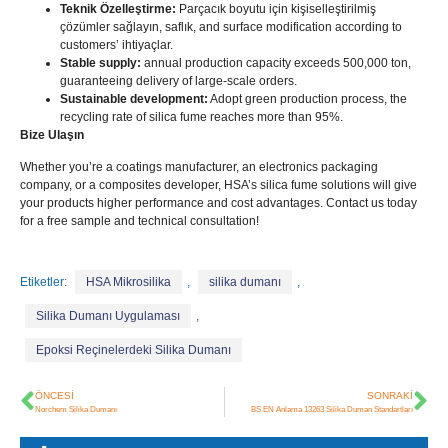
Teknik Özelleştirme:
Parçacık boyutu için kişiselleştirilmiş
çözümler sağlayın, saflık,
and surface modification according to
customers
’ ihtiyaçlar.
Stable supply
:
annual production capacity exceeds
500,000 ton,
guaranteeing delivery of large-scale orders
.
Sustainable development
:
Adopt green production process
,
the
recycling rate of silica fume reaches more than
95%.
Bize Ulaşın
Whether you’re a coatings manufacturer
,
an electronics packaging
company
,
or a composites developer
,
HSA’s silica fume solutions will give
your products higher performance and cost advantages
.
Contact us today
for a free sample and technical consultation
!
Etiketler:
HSA Mikrosilika
,
silika dumanı
,
Silika Dumanı Uygulaması
,
Epoksi Reçinelerdeki Silika Dumanı
ÖNCESI
SONRAKI
Norchem Silika Dumanı
BS EN Anlama 13263 Silika Duman Standartları