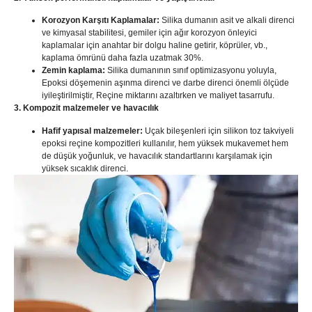
Korozyon Karşıtı Kaplamalar:
Silika dumanın asit ve alkali direnci
ve kimyasal stabilitesi, gemiler için ağır korozyon önleyici
kaplamalar için anahtar bir dolgu haline getirir, köprüler, vb.,
kaplama ömrünü daha fazla uzatmak 30%.
Zemin kaplama:
Silika dumanının sınıf optimizasyonu yoluyla,
Epoksi döşemenin aşınma direnci ve darbe direnci önemli ölçüde
iyileştirilmiştir, Reçine miktarını azaltırken ve maliyet tasarrufu.
3. Kompozit malzemeler ve havacılık
Hafif yapısal malzemeler:
Uçak bileşenleri için silikon toz takviyeli
epoksi reçine kompozitleri kullanılır, hem yüksek mukavemet hem
de düşük yoğunluk, ve havacılık standartlarını karşılamak için
yüksek sıcaklık direnci.