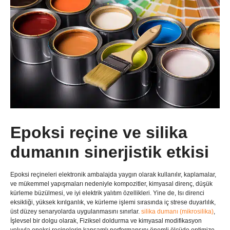
Epoksi reçine ve silika
dumanın sinerjistik etkisi
Epoksi reçineleri elektronik ambalajda yaygın olarak kullanılır, kaplamalar,
ve mükemmel yapışmaları nedeniyle kompozitler, kimyasal direnç, düşük
kürleme büzülmesi, ve iyi elektrik yalıtım özellikleri. Yine de, Isı direnci
eksikliği, yüksek kırılganlık, ve kürleme işlemi sırasında iç strese duyarlılık,
üst düzey senaryolarda uygulanmasını sınırlar.
silika dumanı (mikrosilika)
,
İşlevsel bir dolgu olarak, Fiziksel doldurma ve kimyasal modifikasyon
yoluyla epoksi reçinelerin kapsamlı performansını önemli ölçüde optimize