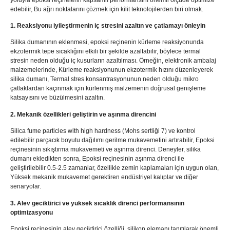
edebilir, Bu ağrı noktalarını çözmek için kilit teknolojilerden biri olmak.
1. Reaksiyonu iyileştirmenin iç stresini azaltın ve çatlamayı önleyin
Silika dumanının eklenmesi, epoksi reçinenin kürleme reaksiyonunda
ekzotermik tepe sıcaklığını etkili bir şekilde azaltabilir, böylece termal
stresin neden olduğu iç kusurların azaltılması. Örneğin, elektronik ambalaj
malzemelerinde, Kürleme reaksiyonunun ekzotermik hızını düzenleyerek
silika dumanı, Termal stres konsantrasyonunun neden olduğu mikro
çatlaklardan kaçınmak için kürlenmiş malzemenin doğrusal genişleme
katsayısını ve büzülmesini azaltın.
2. Mekanik özellikleri geliştirin ve aşınma direncini
Silica fume particles with high hardness
(Mohs sertliği 7) ve kontrol
edilebilir parçacık boyutu dağılımı gerilme mukavemetini artırabilir, Epoksi
reçinesinin sıkıştırma mukavemeti ve aşınma direnci. Deneyler, silika
dumanı ekledikten sonra, Epoksi reçinesinin aşınma direnci ile
geliştirilebilir 0.5-2.5 zamanlar, özellikle zemin kaplamaları için uygun olan,
Yüksek mekanik mukavemet gerektiren endüstriyel kalıplar ve diğer
senaryolar.
3. Alev geciktirici ve yüksek sıcaklık direnci performansının
optimizasyonu
Epoksi reçinesinin alev geciktirici özelliği, silikon elemanı tanıtılarak önemli