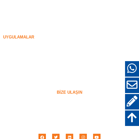
99% Yoğunlaşmamış Silika Dumanı
Yoğunlaştırılmış Silika Dumanı
85% Yoğunlaştırılmış Silika Dumanı
96% Yoğunlaştırılmış Silika Dumanı
UYGULAMALAR
Somut
Dolgu ve Güçlendirme
Diğer Kullanımlar için Silika Dumanı
Koruyucu kaplamalar
refrakterler
Duvar ve Dekoratif Malzemeler
BIZE ULAŞIN
+86-18638638803
sales@superior-abrasives.com
+86-371-63898989
No.68 Zhengtong Yolu, Zhengzhou, Henan, Çin