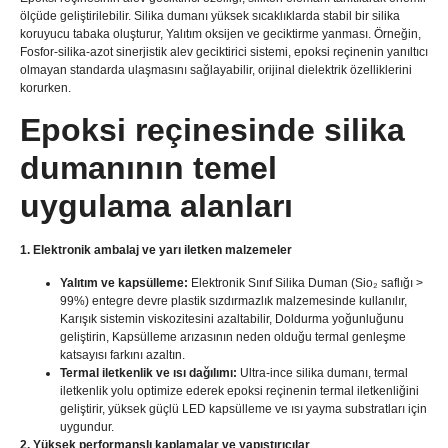
ölçüde geliştirilebilir. Silika dumanı yüksek sıcaklıklarda stabil bir silika
koruyucu tabaka oluşturur, Yalıtım oksijen ve geciktirme yanması. Örneğin,
Fosfor-silika-azot sinerjistik alev geciktirici sistemi, epoksi reçinenin yanıltıcı
olmayan standarda ulaşmasını sağlayabilir, orijinal dielektrik özelliklerini
korurken.
Epoksi reçinesinde silika
dumanının temel
uygulama alanları
1. Elektronik ambalaj ve yarı iletken malzemeler
Yalıtım ve kapsülleme:
Elektronik Sınıf Silika Duman (Sio₂ saflığı >
99%) entegre devre plastik sızdırmazlık malzemesinde kullanılır,
Karışık sistemin viskozitesini azaltabilir, Doldurma yoğunluğunu
geliştirin, Kapsülleme arızasının neden olduğu termal genleşme
katsayısı farkını azaltın.
Termal iletkenlik ve ısı dağılımı:
Ultra-ince silika dumanı, termal
iletkenlik yolu optimize ederek epoksi reçinenin termal iletkenliğini
geliştirir, yüksek güçlü LED kapsülleme ve ısı yayma substratları için
uygundur.
2. Yüksek performanslı kaplamalar ve yapıştırıcılar