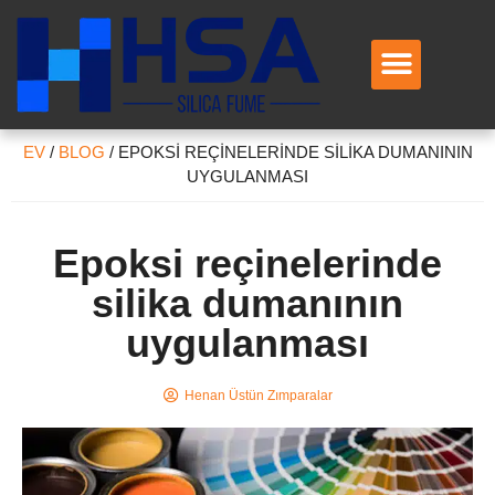
EV
/
BLOG
/
EPOKSI REÇINELERINDE SILIKA DUMANININ
UYGULANMASI
Epoksi reçinelerinde
silika dumanının
uygulanması
Henan Üstün Zımparalar