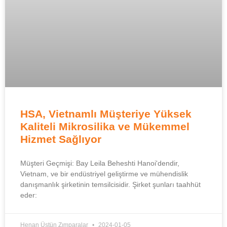
HSA, Vietnamlı Müşteriye Yüksek
Kaliteli Mikrosilika ve Mükemmel
Hizmet Sağlıyor
Müşteri Geçmişi: Bay Leila Beheshti Hanoi'dendir,
Vietnam, ve bir endüstriyel geliştirme ve mühendislik
danışmanlık şirketinin temsilcisidir. Şirket şunları taahhüt
eder:
Henan Üstün Zımparalar
2024-01-05