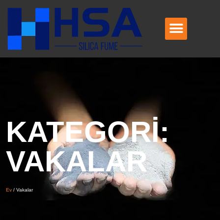
KATEGORI:
VAKALAR
Ev
/
Vakalar