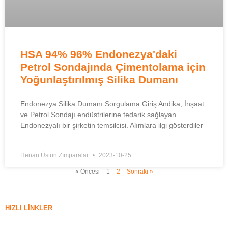
HSA 94% 96% Endonezya'daki
Petrol Sondajında ​​Çimentolama için
Yoğunlaştırılmış Silika Dumanı
Endonezya Silika Dumanı Sorgulama Giriş Andika, İnşaat
ve Petrol Sondajı endüstrilerine tedarik sağlayan
Endonezyalı bir şirketin temsilcisi. Alımlara ilgi gösterdiler
Henan Üstün Zımparalar
2023-10-25
« Öncesi
1
2
Sonraki »
HIZLI LINKLER
silika dumanı