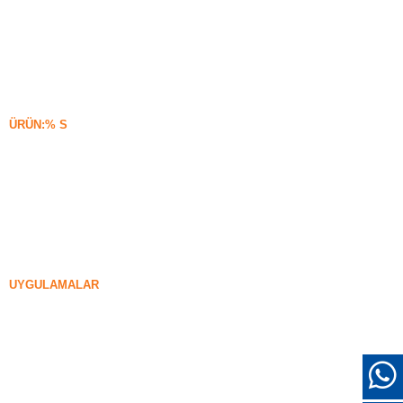
Silisyum Karbür
Silika Dumanı Blogu
Vakalar
SSS
Haberler
ÜRÜN:% S
Yoğunlaşmamış Silika Dumanı
85% Yoğunlaşmamış Silika Dumanı
99% Yoğunlaşmamış Silika Dumanı
Yoğunlaştırılmış Silika Dumanı
85% Yoğunlaştırılmış Silika Dumanı
96% Yoğunlaştırılmış Silika Dumanı
UYGULAMALAR
Somut
Dolgu ve Güçlendirme
Diğer Kullanımlar için Silika Dumanı
Koruyucu kaplamalar
refrakterler