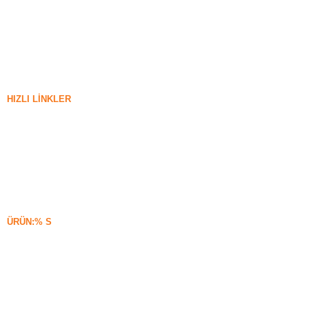
HIZLI LINKLER
silika dumanı
Silisyum Karbür
Silika Dumanı Blogu
Vakalar
SSS
Haberler
ÜRÜN:% S
Yoğunlaşmamış Silika Dumanı
85% Yoğunlaşmamış Silika Dumanı
99% Yoğunlaşmamış Silika Dumanı
Yoğunlaştırılmış Silika Dumanı