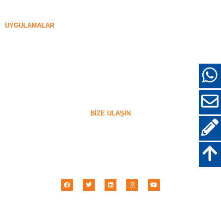
85% Yoğunlaştırılmış Silika Dumanı
96% Yoğunlaştırılmış Silika Dumanı
UYGULAMALAR
Somut
Dolgu ve Güçlendirme
Diğer Kullanımlar için Silika Dumanı
Koruyucu kaplamalar
refrakterler
Duvar ve Dekoratif Malzemeler
BIZE ULAŞIN
+86-18638638803
sales@superior-abrasives.com
+86-371-63898989
No.68 Zhengtong Yolu, Zhengzhou, Henan, Çin
Henan Üstün Aşındırıcılar İthalatı & İhracat A.Ş., Ltd © 2001 -
2026
| Her hakkı