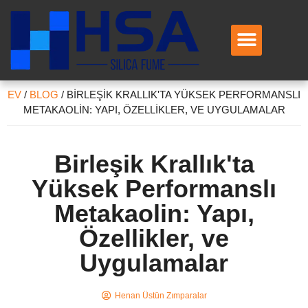
EV
/
BLOG
/
BIRLEŞIK KRALLIK'TA YÜKSEK PERFORMANSLI
METAKAOLIN: YAPI, ÖZELLIKLER, VE UYGULAMALAR
Birleşik Krallık'ta
Yüksek Performanslı
Metakaolin: Yapı,
Özellikler, ve
Uygulamalar
Henan Üstün Zımparalar