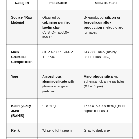
Kategori
metakaolin
silika dumanı
Source
/
Raw
Obtained by
By-product of
silicon or
Material
calcining purified
ferrosilicon alloy
kaolin clay
production
in electric arc
(Al₂Si₂O₇)
at 650–
furnaces
850°C
Main
SiO₂: 52
–56% Al₂O₃
:
SiO₂: 85
–98%
(
mainly
Chemical
41
–45%
amorphous silica
)
Composition
Yapı
Amorphous
Amorphous silica
with
aluminosilicate
with
spherical
,
ultrafine particles
plate-like
,
angular
(0.1
–0.3 μm
)
particles
Belirli yüzey
~10 m²/g
15,000
–30,000 m²/kg
(
much
alanı
higher fineness
)
(BAHİS)
Renk
White to light cream
Gray to dark gray