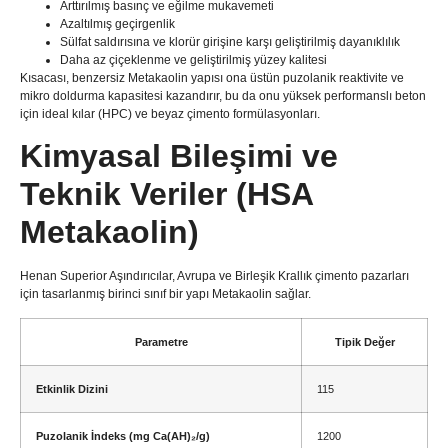
Arttırılmış basınç ve eğilme mukavemeti
Azaltılmış geçirgenlik
Sülfat saldırısına ve klorür girişine karşı geliştirilmiş dayanıklılık
Daha az çiçeklenme ve geliştirilmiş yüzey kalitesi
Kısacası, benzersiz Metakaolin yapısı ona üstün puzolanik reaktivite ve
mikro doldurma kapasitesi kazandırır, bu da onu yüksek performanslı beton
için ideal kılar (HPC) ve beyaz çimento formülasyonları.
Kimyasal Bileşimi ve
Teknik Veriler (HSA
Metakaolin)
Henan Superior Aşındırıcılar, Avrupa ve Birleşik Krallık çimento pazarları
için tasarlanmış birinci sınıf bir yapı Metakaolin sağlar.
Parametre
Tipik Değer
Etkinlik Dizini
115
Puzolanik İndeks (mg Ca(AH)₂/g)
1200