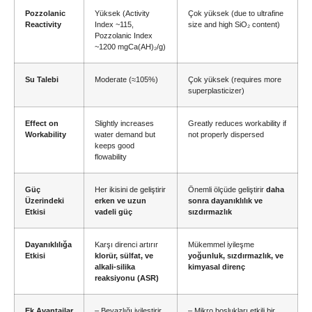
Pozzolanic
Yüksek (
Activity
Çok yüksek (
due to ultrafine
Reactivity
Index ~115
,
size and high SiO₂ content
)
Pozzolanic Index
~1200 mgCa
(AH)₂/g)
Su Talebi
Moderate
(
≈105%
)
Çok yüksek (
requires more
superplasticizer
)
Effect on
Slightly increases
Greatly reduces workability if
Workability
water demand but
not properly dispersed
keeps good
flowability
Güç
Her ikisini de geliştirir
Önemli ölçüde geliştirir
daha
Üzerindeki
erken ve uzun
sonra dayanıklılık ve
Etkisi
vadeli güç
sızdırmazlık
Dayanıklılığa
Karşı direnci artırır
Mükemmel iyileşme
Etkisi
klorür, sülfat, ve
yoğunluk, sızdırmazlık, ve
alkali-silika
kimyasal direnç
reaksiyonu (ASR)
Ek Avantajlar
– Beyazlığı iyileştirir
– Mikro boşlukları etkili bir