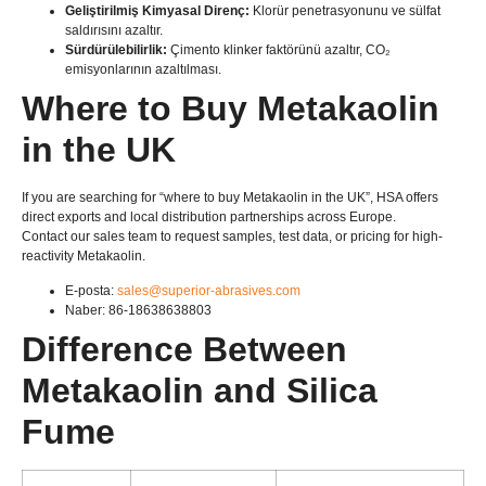
Geliştirilmiş Kimyasal Direnç:
Klorür penetrasyonunu ve sülfat
saldırısını azaltır.
Sürdürülebilirlik:
Çimento klinker faktörünü azaltır, CO₂
emisyonlarının azaltılması.
Where to Buy Metakaolin
in the UK
If you are searching for “where to buy Metakaolin in the UK”
,
HSA offers
direct exports and local distribution partnerships across Europe
.
Contact our sales team to request samples
,
test data
,
or pricing for high-
reactivity Metakaolin
.
E-posta:
sales@superior-abrasives.com
Naber: 86-18638638803
Difference Between
Metakaolin and Silica
Fume