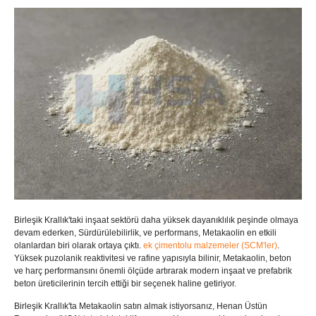
Birleşik Krallık'taki inşaat sektörü daha yüksek dayanıklılık peşinde olmaya
devam ederken, Sürdürülebilirlik, ve performans, Metakaolin en etkili
olanlardan biri olarak ortaya çıktı.
ek çimentolu malzemeler (SCM'ler)
.
Yüksek puzolanik reaktivitesi ve rafine yapısıyla bilinir, Metakaolin, beton
ve harç performansını önemli ölçüde artırarak modern inşaat ve prefabrik
beton üreticilerinin tercih ettiği bir seçenek haline getiriyor.
Birleşik Krallık'ta Metakaolin satın almak istiyorsanız, Henan Üstün