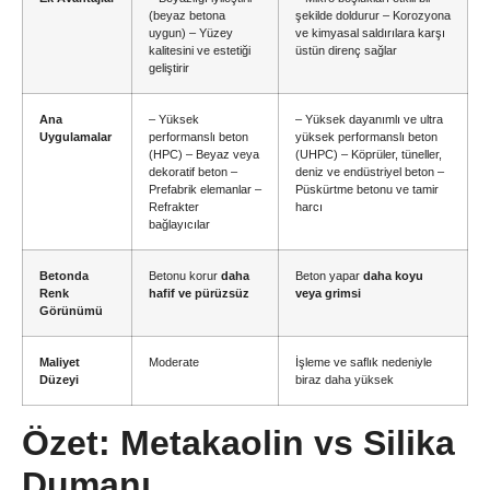
(beyaz betona
şekilde doldurur – Korozyona
uygun) – Yüzey
ve kimyasal saldırılara karşı
kalitesini ve estetiği
üstün direnç sağlar
geliştirir
Ana
– Yüksek
– Yüksek dayanımlı ve ultra
Uygulamalar
performanslı beton
yüksek performanslı beton
(HPC) – Beyaz veya
(UHPC) – Köprüler, tüneller,
dekoratif beton –
deniz ve endüstriyel beton –
Prefabrik elemanlar –
Püskürtme betonu ve tamir
Refrakter
harcı
bağlayıcılar
Betonda
Betonu korur
daha
Beton yapar
daha koyu
Renk
hafif ve pürüzsüz
veya grimsi
Görünümü
Maliyet
Moderate
İşleme ve saflık nedeniyle
Düzeyi
biraz daha yüksek
Özet: Metakaolin vs Silika
Dumanı