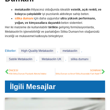
metakaolin
ihtiyacınız olduğunda idealdir
estetik, açık renkli, ve
kolayca çalışılabilir
iyi puzolanik aktiviteye sahip beton.
silika dumanı
için daha uygundur
ultra yüksek performans,
yoğun, ve kimyasallara dayanıklı
beton sistemleri.
Her iki malzeme de kullanılabilir
birlikte
gelişmiş formülasyonlarda,
Metakaolin'in işlenebilirliği ve parlaklığını Silika Dumanı'nın olağanüstü
inceliği ve mukavemet katkısıyla birleştiriyor.
Etiketler:
High-Quality Metakaolin
,
metakaolin
,
Satılık Metakaolin
,
Metakaolin UK
,
silika dumanı
ÖNCESI
SONRAKI
HSA Silika Dumanı Puzolanik Aktivite İndeksi
Silika Dumanı ve Amorf Silika Arasındaki Fark Nedir??
İlgili Mesajlar