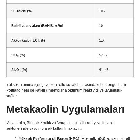
Su Talebi (%)
105
Belirli yüzey alanı (BAHİS, m²/g)
10
Akkor kaybı (LOI, %)
1.0
SiO₂ (%)
52–56
Al₂O₃ (%)
41–45
Yüksek alümina içeriği ve kontrollü su talebi arasındaki bu denge, hem
Portland hem de katkılı çimentolarla optimum reaktivite ve uyumluluk
sağlar.
Metakaolin Uygulamaları
Metakaolin, Birleşik Krallık ve Avrupa'da çeşitli sanayi ve inşaat
sektörlerinde yaygın olarak kullanılmaktadır.:
Yüksek Performanslı Beton (HPC):
Mekanik gücü ve uzun süreli