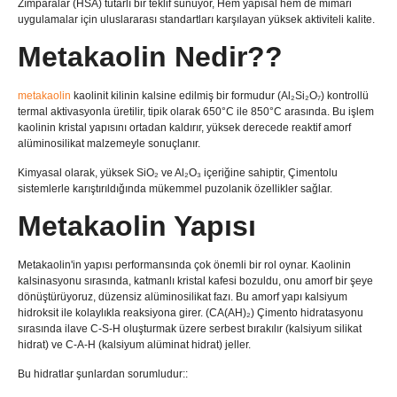
Zımparalar (HSA) tutarlı bir teklif sunuyor, Hem yapısal hem de mimari
uygulamalar için uluslararası standartları karşılayan yüksek aktiviteli kalite.
Metakaolin Nedir??
metakaolin
kaolinit kilinin kalsine edilmiş bir formudur (Al₂Si₂O₇) kontrollü
termal aktivasyonla üretilir, tipik olarak 650°C ile 850°C arasında. Bu işlem
kaolinin kristal yapısını ortadan kaldırır, yüksek derecede reaktif amorf
alüminosilikat malzemeyle sonuçlanır.
Kimyasal olarak, yüksek SiO₂ ve Al₂O₃ içeriğine sahiptir, Çimentolu
sistemlerle karıştırıldığında mükemmel puzolanik özellikler sağlar.
Metakaolin Yapısı
Metakaolin'in yapısı performansında çok önemli bir rol oynar. Kaolinin
kalsinasyonu sırasında, katmanlı kristal kafesi bozuldu, onu amorf bir şeye
dönüştürüyoruz, düzensiz alüminosilikat fazı. Bu amorf yapı kalsiyum
hidroksit ile kolaylıkla reaksiyona girer. (CA(AH)₂) Çimento hidratasyonu
sırasında ilave C-S-H oluşturmak üzere serbest bırakılır (kalsiyum silikat
hidrat) ve C-A-H (kalsiyum alüminat hidrat) jeller.
Bu hidratlar şunlardan sorumludur::