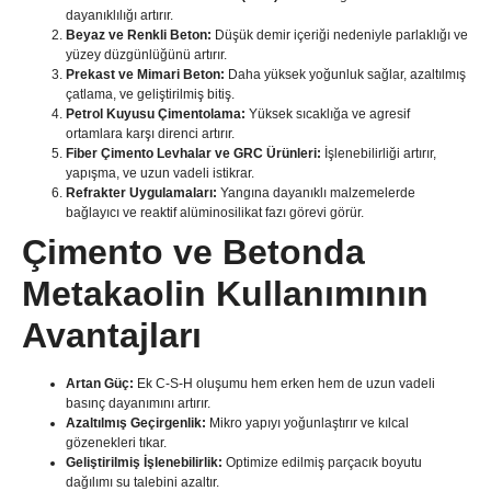
dayanıklılığı artırır.
Beyaz ve Renkli Beton:
Düşük demir içeriği nedeniyle parlaklığı ve
yüzey düzgünlüğünü artırır.
Prekast ve Mimari Beton:
Daha yüksek yoğunluk sağlar, azaltılmış
çatlama, ve geliştirilmiş bitiş.
Petrol Kuyusu Çimentolama:
Yüksek sıcaklığa ve agresif
ortamlara karşı direnci artırır.
Fiber Çimento Levhalar ve GRC Ürünleri:
İşlenebilirliği artırır,
yapışma, ve uzun vadeli istikrar.
Refrakter Uygulamaları:
Yangına dayanıklı malzemelerde
bağlayıcı ve reaktif alüminosilikat fazı görevi görür.
Çimento ve Betonda
Metakaolin Kullanımının
Avantajları
Artan Güç:
Ek C-S-H oluşumu hem erken hem de uzun vadeli
basınç dayanımını artırır.
Azaltılmış Geçirgenlik:
Mikro yapıyı yoğunlaştırır ve kılcal
gözenekleri tıkar.
Geliştirilmiş İşlenebilirlik:
Optimize edilmiş parçacık boyutu
dağılımı su talebini azaltır.