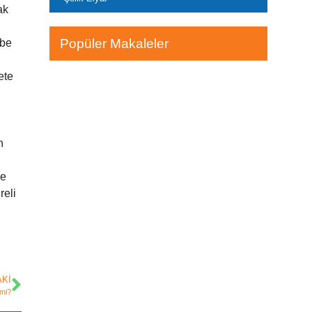
ak
Popüler Makaleler
 be
ete
n
ve
reli
KI
 mi?