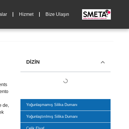
lar
Hizmet
Bize Ulaşın
DIZIN
ents
ento
Yoğunlaşmamış Silika Dumanı
e de,
ek
Yoğunlaştırılmış Silika Dumanı
Çelik Elyaf