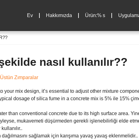
Ev
Hakkımızda
Ürün:% s
Uygulama
R??
ekilde nasıl kullanılır??
Üstün Zımparalar
to your mix design
,
it’s essential to adjust other mixture compon
ypical dosage of silica fume in a concrete mix is
5% ile 15% çim
ter than conventional concrete due to its high surface area
. Yin
Öyleyse, mukavemeti düşürmeden gerekli işlenebilirliği elde etm
kullanılır..
dağılmasını sağlamak için karışıma yavaş yavaş eklenmelidir..