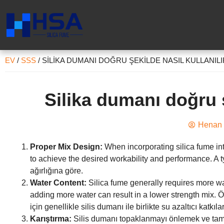
EV
/
SSS
/
SILIKA DUMANI DOĞRU ŞEKILDE NASIL KULLANILI
Silika dumanı doğru ş
Henan 
Proper Mix Design
:
When incorporating silica fume in
to achieve the desired workability and performance
.
A t
ağırlığına göre.
Water Content
:
Silica fume generally requires more wa
adding more water can result in a lower strength mix
. 
için genellikle silis dumanı ile birlikte su azaltıcı katkılar 
Karıştırma:
Silis dumanı topaklanmayı önlemek ve tam 