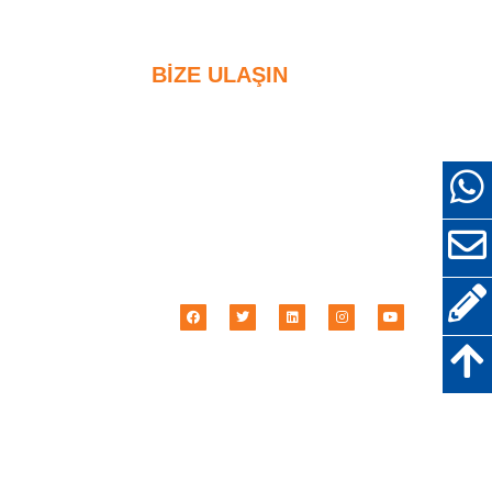
BIZE ULAŞIN
+86-18638638803
rme
sales@superior-
abrasives.com
in Silika
+86-371-63898989
ar
No.68 Zhengtong Yolu,
Zhengzhou, Henan, Çin