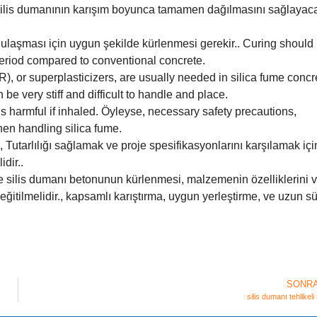
i, silis dumanının karışım boyunca tamamen dağılmasını sağlayac
ulaşması için uygun şekilde kürlenmesi gerekir..
Curing should
period compared to conventional concrete
.
R
),
or superplasticizers
,
are usually needed in silica fume concr
 be very stiff and difficult to handle and place
.
s harmful if inhaled
. Öyleyse,
necessary safety precautions
,
en handling silica fume
.
Tutarlılığı sağlamak ve proje spesifikasyonlarını karşılamak içi
dir..
e silis dumanı betonunun kürlenmesi, malzemenin özelliklerini 
ğitilmelidir., kapsamlı karıştırma, uygun yerleştirme, ve uzun sü
SONRA
silis dumanı tehlikeli