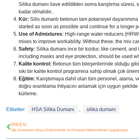
Silika dumanı ilave edildikten sonra karıştırma süres
kadar olmalıdır..
Kür:
Silis dumanlı betonun tam potansiyel dayanımına 
started as soon as possible and continue for a longer 
Use of Admixtures
:
High-range water reducers
(
HRW
mixes to improve workability
.
Without these
,
the mix can
Safety
:
Silika dumanı ince bir tozdur,
like cement
,
and i
including masks and eye protection
,
should be used wh
Kalite kontrol:
Betonun tüm bileşenlerinde olduğu gibi, 
sıkı bir kalite kontrol programına sahip olmak çok önemli
Eğitim:
Karıştırmaya dahil olan tüm personel, atama, v
doğru orantılama ihtiyacını anlamak için uygun şekilde e
kürleme.
Etiketler:
HSA Silika Dumanı
,
silika dumanı
ÖNCESI
Silis Dumanının Kimya Endüstrisinde ve Kompozit Malzemelerde Uygulanması