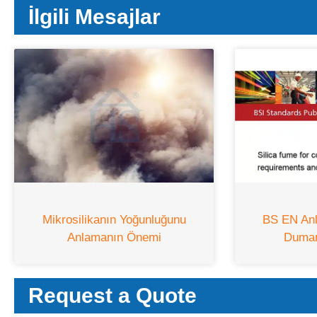
İlgili Mesajlar
Mikrosilikanın Yoğunluğunu
BS EN Anl
Anlamanın Önemi
Duman
Request a Quote