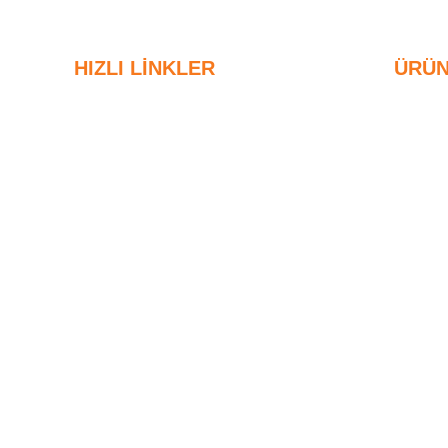
HIZLI LINKLER
ÜRÜN
silika dumanı
Y
D
Silisyum Karbür
8
Silika Dumanı Blogu
D
Vakalar
9
SSS
D
Haberler
Y
D
8
D
9
D