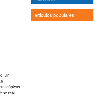
articulos populares
po. Un
La
icroscópicas
é se está