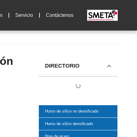
s
Servicio
Contáctenos
ión
DIRECTORIO
Humo de sílice no densificado
Humo de sílice densificado
fibra de acero