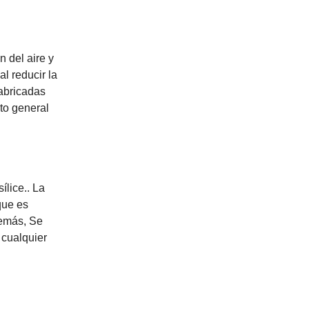
 del aire y
l reducir la
fabricadas
to general
lice.. La
que es
demás, Se
 cualquier