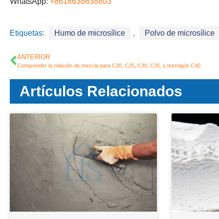
WhatsApp:
+8618638638803
Etiquetas:
Humo de microsílice
,
Polvo de microsílice
ANTERIOR
Comprender la relación de mezcla para C20, C25, C30, C35, y hormigón C40
Artículos Relacionados