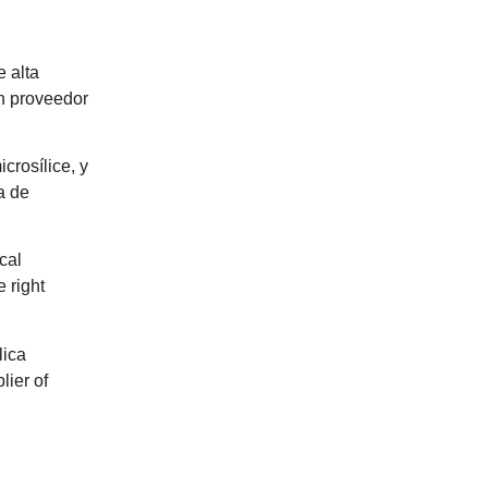
e alta
un proveedor
crosílice, y
a de
cal
 right
lica
lier of