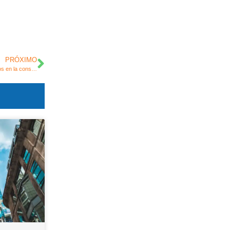
PRÓXIMO
Comparación de humo de sílice con otros materiales cementicios complementarios en la construcción de hormigón