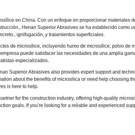
rosílice en China. Con un enfoque en proporcionar materiales d
nstrucción., Henan Superior Abrasives se ha establecido como 
creto., ignifugación, y tratamientos superficiales.
s de microsílice, incluyendo humo de microsílice, polvo de mi
a empresa puede satisfacer las necesidades de una amplia gam
atistas especializados.
an Superior Abrasives also provides expert support and techni
ation about the benefits of microsilica or need help choosing the
s is here to help
.
artner for the construction industry
,
offering high-quality microsi
uction goals
.
If you’re looking for a reliable and experienced supp