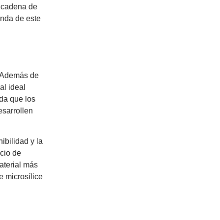
a cadena de
anda de este
. Además de
al ideal
ida que los
esarrollen
ibilidad y la
icio de
material más
 microsílice