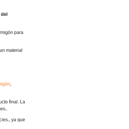
 del
ormigón para
un material
migón
,
cto final. La
es..
cies., ya que