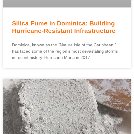
Silica Fume in Dominica
:
Building
Hurricane-Resistant Infrastructure
Dominica
,
known as the
“
Nature Isle of the Caribbean
,”
has faced some of the region’s most devastating storms
in recent history
.
Hurricane Maria in
2017