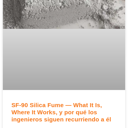
SF-90 Silica Fume — What It Is
,
Where It Works
, y por qué los
ingenieros siguen recurriendo a él