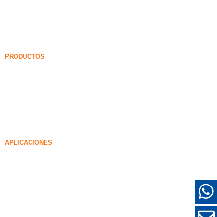
Blog de humo de sílice
Casos
Preguntas más frecuentes
Noticias
PRODUCTOS
Humo de sílice no densificado
85% Humo de sílice no densificado
99% Humo de sílice no densificado
Humo de sílice densificado
85% Humo de sílice densificado
96% Humo de sílice densificado
APLICACIONES
Concreto
Relleno y Refuerzo
Humo de sílice para otros usos
Recubrimientos protectores
Refractarios
Pared y Materiales Decorativos