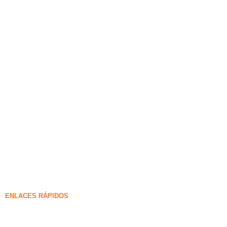
ENLACES RÁPIDOS
Humo de sílice
Carburo de silicio