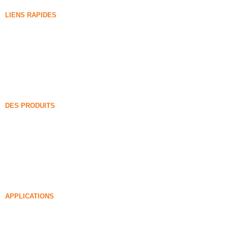
LIENS RAPIDES
Fumée de silice
Carbure de silicium
Blog sur les fumées de silice
Cas
FAQ
Nouvelles
DES PRODUITS
Fumée de silice non densifiée
85% Fumée de silice non densifiée
99% Fumée de silice non densifiée
Fumée de silice densifiée
85% Fumée de silice densifiée
96% Fumée de silice densifiée
APPLICATIONS
Béton
Remplissage et renforcement