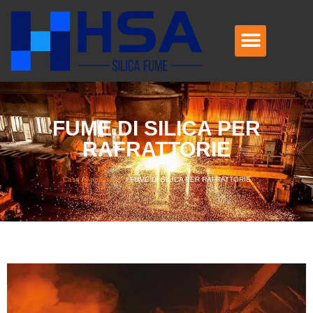
FUME DI SILICA PER
RAFRATTORIE
Casa
/
Applicazioni
/
FUME DI SILICA PER RAFRATTORIE