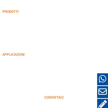
Notizia
PRODOTTI
Fume di silice non intensificato
85% Fume di silice non intensificato
99% Fume di silice non intensificato
Fume di silice densificato
85% Fume di silice densificato
96% Fume di silice densificato
APPLICAZIONI
Calcestruzzo
Riempimento e rinforzo
FUME DI SILICA PER ALTRI USI
Rivestimenti protettivi
Refrattari
Muro e materiali decorativi
CONTATTACI
+86-18638638803