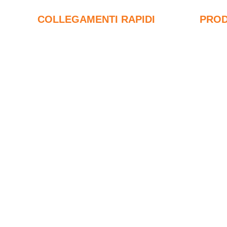
COLLEGAMENTI RAPIDI
PROD
FUME DI SILICA
F
i
Carburo di silicio
8
Blog di fumi di silice
i
Casi
9
FAQ
i
Notizia
F
8
d
9
d
Henan Superior Abrasive Im