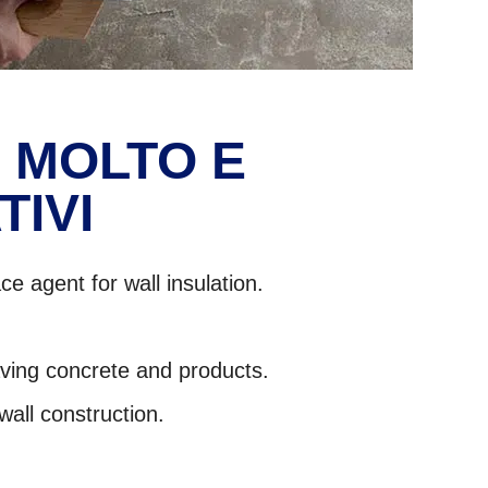
R MOLTO E
TIVI
ace agent for wall insulation.
s.
saving concrete and products.
wall construction
.