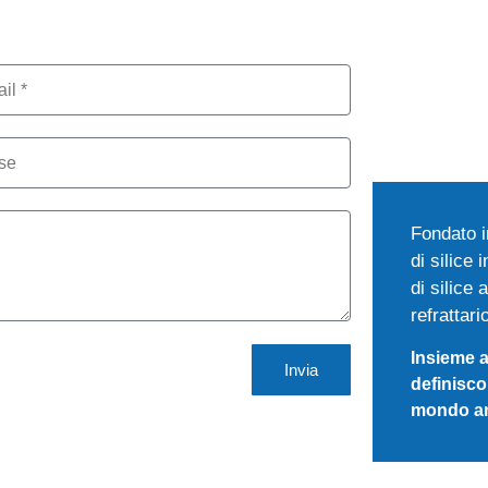
Fondato i
di silice
di silice
refrattari
Insieme a
Invia
definisco
mondo an