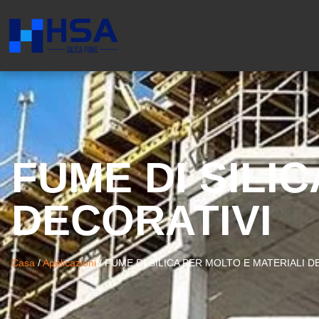
FUME DI SILI
DECORATIVI
Casa
/
Applicazioni
/
FUME DI SILICA PER MOLTO E MATERIALI D