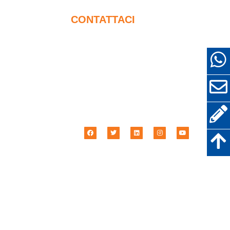
CONTATTACI
+86-18638638803
orzo
sales@superior-
abrasives.com
ER ALTRI
+86-371-63898989
vi
No.68 Zhengtong Road,
Zhengzhou, Henan, Cina
orativi
tica sulla riservatezza