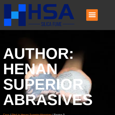
AUTHOR
:
HENAN
SUPERIOR
ABRASIVES
Casa
/
Filed in Henan Superior Abrasives
/
Pagina 5