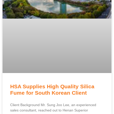
HSA Supplies High Quality Silica
Fume for South Korean Client
Client Background Mr
.
Sung Joo Lee
,
an experienced
sales consultant
,
reached out to Henan Superior