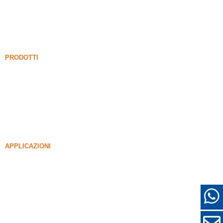
Blog di fumi di silice
Casi
FAQ
Notizia
PRODOTTI
Fume di silice non intensificato
85% Fume di silice non intensificato
99% Fume di silice non intensificato
Fume di silice densificato
85% Fume di silice densificato
96% Fume di silice densificato
APPLICAZIONI
Calcestruzzo
Riempimento e rinforzo
FUME DI SILICA PER ALTRI USI
Rivestimenti protettivi
Refrattari
Muro e materiali decorativi