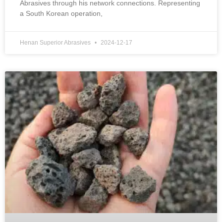
Abrasives through his network connections
.
Representing
a South Korean operation
,
Henan Superior Abrasives
2024-12-17