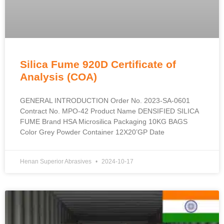
Silica Fume 920D Certificate of
Analysis
(
COA
)
GENERAL INTRODUCTION Order No
. 2023-
SA
-0601
Contract No
.
MPO-42 Product Name DENSIFIED SILICA
FUME Brand HSA Microsilica Packaging 10KG BAGS
Color Grey Powder Container 12X20’GP Date
Henan Superior Abrasives
2024-10-17