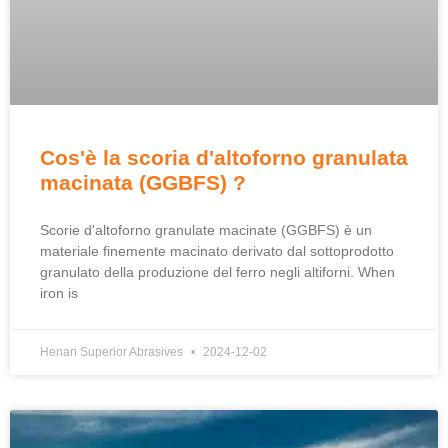
Cos'è la scoria d'altoforno granulata
macinata (GGBFS) ?
Scorie d'altoforno granulate macinate (GGBFS) è un
materiale finemente macinato derivato dal sottoprodotto
granulato della produzione del ferro negli altiforni.
When
iron is
Henan Superior Abrasives
2024-12-02