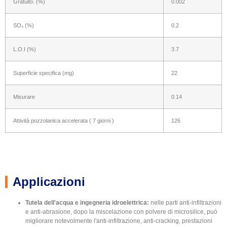
Gratuito. (%)
0.002
SO₃ (%)
0.2
L.O.I (%)
3.7
Superficie specifica (mg)
22
Misurare
0.14
Attività pozzolanica accelerata ( 7 giorni )
126
Applicazioni
Tutela dell'acqua e ingegneria idroelettrica:
nelle parti anti-infiltrazioni
e anti-abrasione, dopo la miscelazione con polvere di microsilice, può
migliorare notevolmente l'anti-infiltrazione, anti-cracking, prestazioni