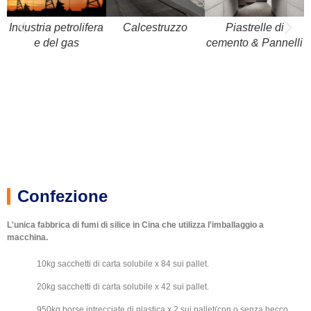
Industria petrolifera
Calcestruzzo
Piastrelle di
e del gas
cemento & Pannelli
macchino da imballaggio di carta fumi di silice
500kg 94 Bianco UN con zirconi e NM
500Kg di busta in tessuto di plastica
600kg di busta in tessuto di plastica
25 kg di busta in tessuto di plastica
20kg di carta di carta
Confezione
L'unica fabbrica di fumi di silice in Cina che utilizza l'imballaggio a
macchina.
10kg sacchetti di carta solubile x 84 sui pallet.
20kg sacchetti di carta solubile x 42 sui pallet.
950kg borse intrecciate di plastica x 2 sui pallet(con o senza becco