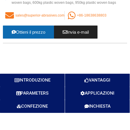
woven bags
, 600
kg plastic woven bags
, 950
kg plastic woven bags
sales@superior-abrasives.com
+86-18638638803
Ottieni il prezzo
Invia e-mail
INTRODUZIONE
VANTAGGI
PARAMETERS
APPLICAZIONI
CONFEZIONE
INCHIESTA