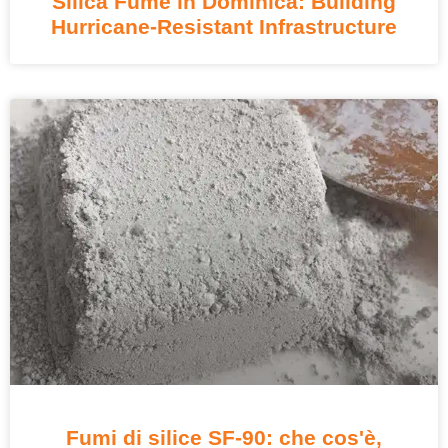
Silica Fume in Dominica
:
Building
Hurricane-Resistant Infrastructure
Fumi di silice SF-90: che cos'è,