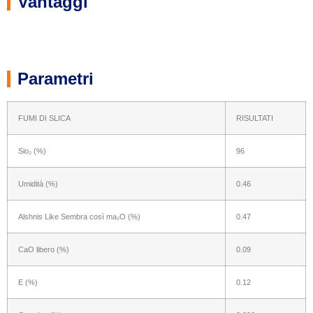
Vantaggi
Parametri
FUMI DI SLICA
RISULTATI
Sio₂ (%)
96
Umidità (%)
0.46
Alshnis Like Sembra così ma₂O (%)
0.47
CaO libero (%)
0.09
E (%)
0.12