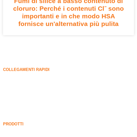
Fumi di silice a basso contenuto di
cloruro: Perché i contenuti Cl⁻ sono
importanti e in che modo HSA
fornisce un'alternativa più pulita
COLLEGAMENTI RAPIDI
FUME DI SILICA
Carburo di silicio
Blog di fumi di silice
Casi
FAQ
Notizia
PRODOTTI
Fume di silice non intensificato