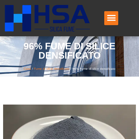
96% FUME DI SILICE
DENSIFICATO
Casa
/
Fume di silice densificato
/
96% Fume di silice densificato