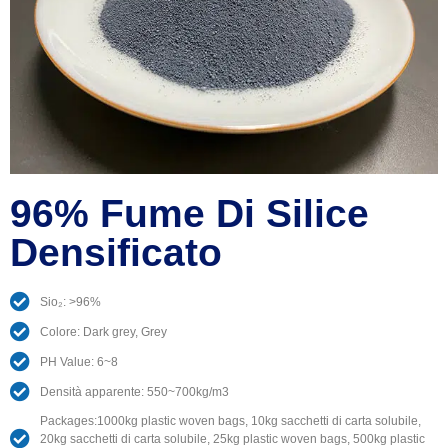
96% Fume Di Silice
Densificato
Sio₂: >96%
Colore:
Dark grey
,
Grey
PH Value
: 6
~8
Densità apparente: 550
~700kg/m3
Packages
:1000
kg plastic woven bags
, 10kg sacchetti di carta solubile,
20kg sacchetti di carta solubile, 25
kg plastic woven bags
, 500
kg plastic