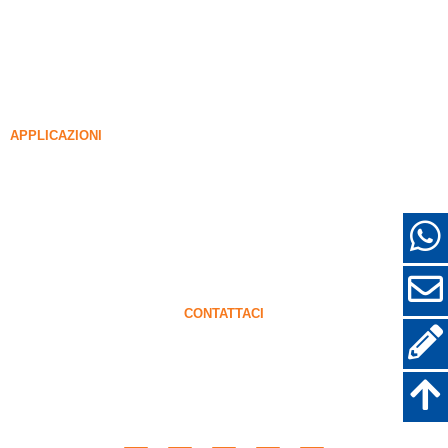
85% Fume di silice non intensificato
99% Fume di silice non intensificato
Fume di silice densificato
85% Fume di silice densificato
96% Fume di silice densificato
APPLICAZIONI
Calcestruzzo
Riempimento e rinforzo
FUME DI SILICA PER ALTRI USI
Rivestimenti protettivi
Refrattari
Muro e materiali decorativi
CONTATTACI
+86-18638638803
sales@superior-abrasives.com
+86-371-63898989
No.68 Zhengtong Road, Zhengzhou, Henan, Cina