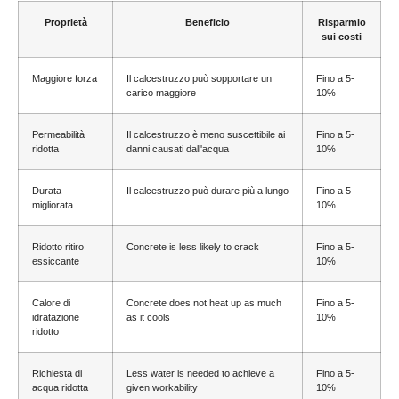
Proprietà
Beneficio
Risparmio
sui costi
Maggiore forza
Il calcestruzzo può sopportare un
Fino a 5-
carico maggiore
10%
Permeabilità
Il calcestruzzo è meno suscettibile ai
Fino a 5-
ridotta
danni causati dall'acqua
10%
Durata
Il calcestruzzo può durare più a lungo
Fino a 5-
migliorata
10%
Ridotto ritiro
Concrete is less likely to crack
Fino a 5-
essiccante
10%
Calore di
Concrete does not heat up as much
Fino a 5-
idratazione
as it cools
10%
ridotto
Richiesta di
Less water is needed to achieve a
Fino a 5-
acqua ridotta
given workability
10%