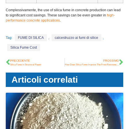
Complessivamente,
the use of silica fume in concrete production can lead
to significant cost savings
.
These savings can be even greater in
high-
performance concrete applications
.
Tag:
FUME DI SILICA
,
calcestruzzo ai fumi di silice
,
Silica Fume Cost
PRECEDENTE
PROSSIMO
Silica Fume in Structural Repair
How Does Silica Fume Improve The Frost Resistance Of Concrete
Articoli correlati