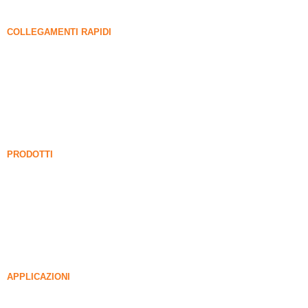
COLLEGAMENTI RAPIDI
FUME DI SILICA
Carburo di silicio
Blog di fumi di silice
Casi
FAQ
Notizia
PRODOTTI
Fume di silice non intensificato
85% Fume di silice non intensificato
99% Fume di silice non intensificato
Fume di silice densificato
85% Fume di silice densificato
96% Fume di silice densificato
APPLICAZIONI
Calcestruzzo