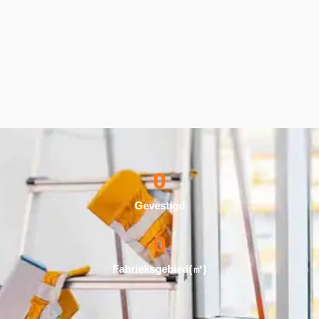
0
Gevestigd
0
Fabrieksgebied(
㎡
)