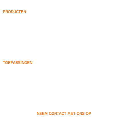
Nieuws
PRODUCTEN
Onverdichte Silica Fume
85% Onverdichte Silica Fume
99% Onverdichte Silica Fume
Verdichte Silica Fume
85% Verdichte Silica Fume
96% Verdichte Silica Fume
TOEPASSINGEN
Concreet
Vulling en versteviging
Silicadamp voor ander gebruik
Beschermende coatings
Vuurvaste materialen
Wand- en decoratieve materialen
NEEM CONTACT MET ONS OP
+86-18638638803