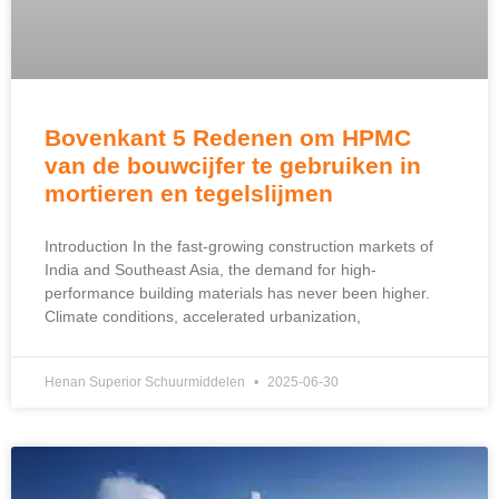
Bovenkant 5 Redenen om HPMC
van de bouwcijfer te gebruiken in
mortieren en tegelslijmen
Introduction In the fast-growing construction markets of
India and Southeast Asia
,
the demand for high-
performance building materials has never been higher
.
Climate conditions
,
accelerated urbanization
,
Henan Superior Schuurmiddelen
2025-06-30