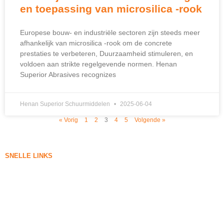
en toepassing van microsilica -rook
Europese bouw- en industriële sectoren zijn steeds meer
afhankelijk van microsilica -rook om de concrete
prestaties te verbeteren, Duurzaamheid stimuleren, en
voldoen aan strikte regelgevende normen.
Henan
Superior Abrasives recognizes
Henan Superior Schuurmiddelen
2025-06-04
« Vorig
1
2
3
4
5
Volgende »
SNELLE LINKS
Silica rook
Silicium carbide
Silica Fume Blog
Gevallen
FAQ