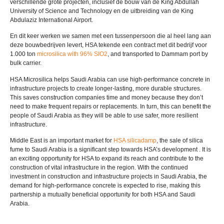
verschillende grote projecten, inclusief de bouw van de King Abdullah
University of Science and Technology en de uitbreiding van de King
Abdulaziz International Airport.
En dit keer werken we samen met een tussenpersoon die al heel lang aan
deze bouwbedrijven levert, HSA tekende een contract met dit bedrijf voor
1.000 ton
microsilica with
96%
SIO2
,
and transported to Dammam port by
bulk carrier
.
HSA Microsilica helps Saudi Arabia can use high-performance concrete in
infrastructure projects to create longer-lasting
,
more durable structures
.
This saves construction companies time and money because they don’t
need to make frequent repairs or replacements
.
In turn
,
this can benefit the
people of Saudi Arabia as they will be able to use safer
,
more resilient
infrastructure
.
Middle East is an important market for
HSA silicadamp
,
the sale of silica
fume to Saudi Arabia is a significant step towards HSA’s development
.
It is
an exciting opportunity for HSA to expand its reach and contribute to the
construction of vital infrastructure in the region
.
With the continued
investment in construction and infrastructure projects in Saudi Arabia
,
the
demand for high-performance concrete is expected to rise
,
making this
partnership a mutually beneficial opportunity for both HSA and Saudi
Arabia
.