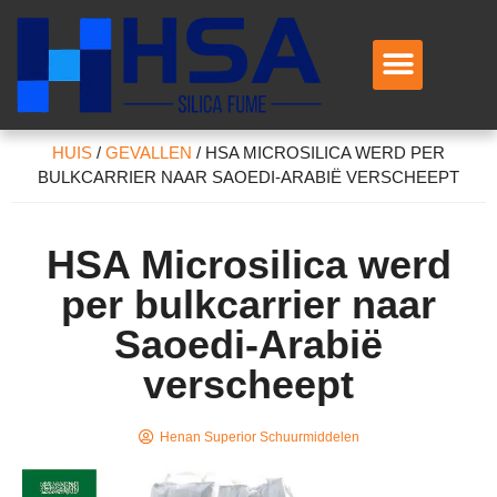
Neem contact met ons op
HUIS
/
GEVALLEN
/
HSA MICROSILICA WERD PER
BULKCARRIER NAAR SAOEDI-ARABIË VERSCHEEPT
HSA Microsilica werd
per bulkcarrier naar
Saoedi-Arabië
verscheept
Henan Superior Schuurmiddelen