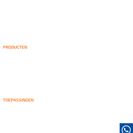
Silica rook
Silicium carbide
Silica Fume Blog
Gevallen
FAQ
Nieuws
PRODUCTEN
Onverdichte Silica Fume
85% Onverdichte Silica Fume
99% Onverdichte Silica Fume
Verdichte Silica Fume
85% Verdichte Silica Fume
96% Verdichte Silica Fume
TOEPASSINGEN
Concreet
Vulling en versteviging
Silicadamp voor ander gebruik
Beschermende coatings