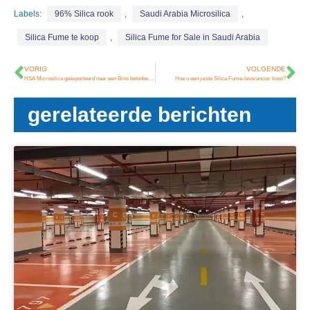
Labels:
96% Silica rook
,
Saudi Arabia Microsilica
,
Silica Fume te koop
,
Silica Fume for Sale in Saudi Arabia
VORIG
VOLGENDE
HSA Microsilica geëxporteerd naar een Brits betonbedrijf
Hoe u een juiste Silica Fume-leverancier kiest?
gerelateerde berichten