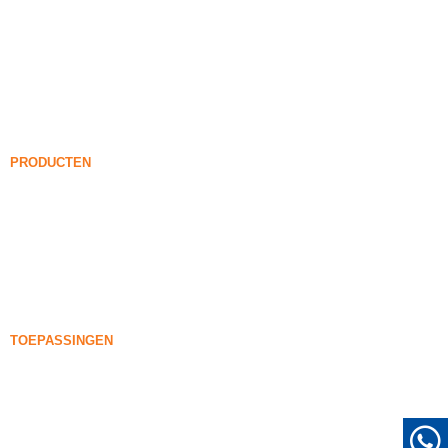
Silica rook
Silicium carbide
Silica Fume Blog
Gevallen
FAQ
Nieuws
PRODUCTEN
Onverdichte Silica Fume
85% Onverdichte Silica Fume
99% Onverdichte Silica Fume
Verdichte Silica Fume
85% Verdichte Silica Fume
96% Verdichte Silica Fume
TOEPASSINGEN
Concreet
Vulling en versteviging
Silicadamp voor ander gebruik
Beschermende coatings