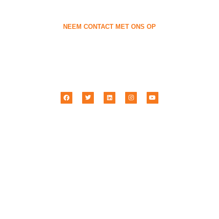
Vuurvaste materialen
Wand- en decoratieve materialen
NEEM CONTACT MET ONS OP
+86-18638638803
sales@superior-abrasives.com
+86-371-63898989
No.68 Zhengtong Road, Zhengzhou, Henan, China
Henan Superior Abrasives Import & Export Co., Ltd © 2001 –
2026
| Alle
rechten voorbehouden.
Privacybeleid