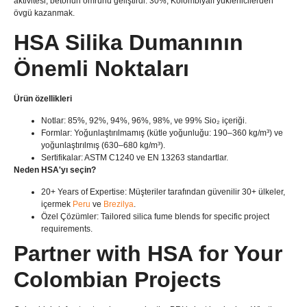
aktivitesi, betonun ömrünü geliştirdi. 30%, Kolombiyalı yüklenicilerden
övgü kazanmak.
HSA Silika Dumanının
Önemli Noktaları
Ürün özellikleri
Notlar: 85%, 92%, 94%, 96%, 98%, ve 99% Sio₂ içeriği.
Formlar: Yoğunlaştırılmamış (kütle yoğunluğu: 190–360 kg/m³) ve
yoğunlaştırılmış (630–680 kg/m³).
Sertifikalar: ASTM C1240 ve EN 13263 standartlar.
Neden HSA'yı seçin?​​
​20+ Years of Expertise
: Müşteriler tarafından güvenilir 30+ ülkeler,
içermek
Peru
ve
Brezilya
.
Özel Çözümler:
Tailored silica fume blends for specific project
requirements
.
​Partner with HSA for Your
Colombian Projects​