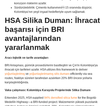
korozyon risklerini azaltır.
Sürdürülebilirlik: Çimento kullanımını-15 oranında düşürür,
Kolombiya’nın yeşil inşaat hedefleriyle uyum sağlamak.
HSA Silika Duman: İhracat
başarısı için BRI
avantajlarından
yararlanmak
Aracı lojistik ve tarife avantajları
BRI Anlaşması, gümrük prosedürlerini basitleştirir ve Çin'in Kolombiya'ya
ihracatı için tarifeleri azaltır.
HSA utilizes this framework to deliver ​
yoğunlaştırılmış
ve
yoğunlaştırılmamış silis dumanı
​ efficiently via sea
routes
, Nakliye süreleri tarafından azalırken 20% BRI öncesi yollarla
karşılaştırıldığında.
Vaka çalışması: Kolombiya Karayolu Projelerinde Silika Dumanı
Erkenden 2025,
HSA supplied
​94% densified silica fume
​ for the Bogotá-
Medellín Highway—a BRI-funded project
. Malzemenin yüksek puzolanik