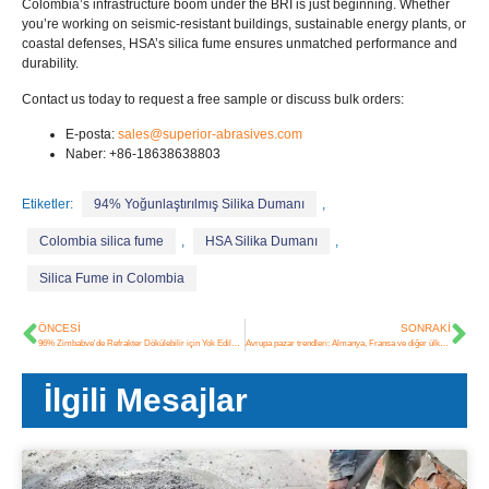
Colombia’s infrastructure boom under the BRI is just beginning
.
Whether
you’re working on ​seismic-resistant buildings
,
​sustainable energy plants
,
or
​coastal defenses
,
HSA’s silica fume ensures unmatched performance and
durability
.
​Contact us today​ to request a free sample or discuss bulk orders
:
E-posta:
sales@superior-abrasives.com
Naber: +86-18638638803
Etiketler:
94% Yoğunlaştırılmış Silika Dumanı
,
Colombia silica fume
,
HSA Silika Dumanı
,
Silica Fume in Colombia
ÖNCESI
SONRAKI
96% Zimbabve'de Refrakter Dökülebilir için Yok Edilmeyen Silika Dumanı
Avrupa pazar trendleri: Almanya, Fransa ve diğer ülkeler’ Microsilica dumanının talebi ve uygulaması
İlgili Mesajlar