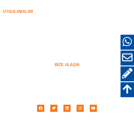
96% Yoğunlaştırılmış Silika Dumanı
UYGULAMALAR
Somut
Dolgu ve Güçlendirme
Diğer Kullanımlar için Silika Dumanı
Koruyucu kaplamalar
refrakterler
Duvar ve Dekoratif Malzemeler
BIZE ULAŞIN
+86-18638638803
sales@superior-abrasives.com
+86-371-63898989
No.68 Zhengtong Yolu, Zhengzhou, Henan, Çin
Henan Üstün Aşındırıcılar İthalatı & İhracat A.Ş., Ltd © 2001 -
2026
| Her hakkı
saklıdır.
Gizlilik Politikası