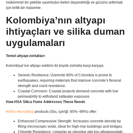
mükemmel bir şekilde uyumludur-beton dayanıklılığı ve gücünü arttırmak
için kritik bir malzeme.
Kolombiya’nın altyapı
ihtiyaçları ve silika duman
uygulamaları
Temel altyapı zorlukları
Kolombiya’nın altyapı sektörü iki büyük zorlukla karşı karşıya:
​Seismic Resilience
: Üzerinde 80%
of Colombia is prone to
earthquakes
,
requiring materials that improve concrete’s flexural
strength and crack resistance
.
​Coastal Corrosion
:
Coastal projects demand concrete with low
permeability to withstand saltwater exposure
.
​How HSA Silica Fume Addresses These Needs​
HSA’s ​microsilica
products​
(Sio₂ içeriği: 85%
–99%
)
offer
:
​Enhanced Compressive Strength
:
Increases concrete density by
filling microscopic voids
,
ideal for high-rise buildings and bridges
.
​Chloride Resistance
: Limanlar ve otoyollar gibi kıyı altyapısındaki