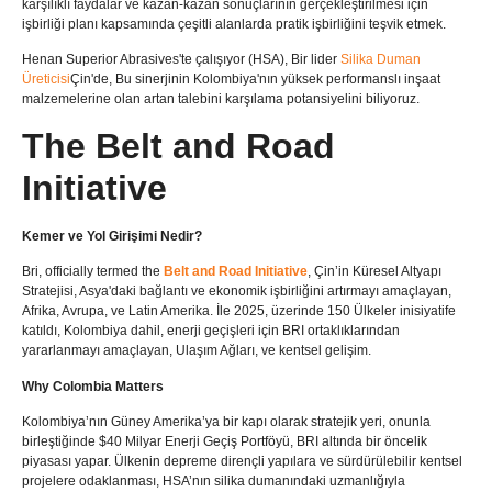
karşılıklı faydalar ve kazan-kazan sonuçlarının gerçekleştirilmesi için
işbirliği planı kapsamında çeşitli alanlarda pratik işbirliğini teşvik etmek.
Henan Superior Abrasives'te çalışıyor (HSA), Bir lider
Silika Duman
Üreticisi
Çin'de, Bu sinerjinin Kolombiya'nın yüksek performanslı inşaat
malzemelerine olan artan talebini karşılama potansiyelini biliyoruz.
​The Belt and Road
Initiative​
Kemer ve Yol Girişimi Nedir?​​
Bri,
officially termed the ​
Belt and Road Initiative
​, Çin’in Küresel Altyapı
Stratejisi, Asya'daki bağlantı ve ekonomik işbirliğini artırmayı amaçlayan,
Afrika, Avrupa, ve Latin Amerika. İle 2025, üzerinde 150 Ülkeler inisiyatife
katıldı, Kolombiya dahil, enerji geçişleri için BRI ortaklıklarından
yararlanmayı amaçlayan, Ulaşım Ağları, ve kentsel gelişim.
Why Colombia Matters​
Kolombiya’nın Güney Amerika’ya bir kapı olarak stratejik yeri, onunla
birleştiğinde $40 Milyar Enerji Geçiş Portföyü, BRI altında bir öncelik
piyasası yapar. Ülkenin depreme dirençli yapılara ve sürdürülebilir kentsel
projelere odaklanması, HSA’nın silika dumanındaki uzmanlığıyla