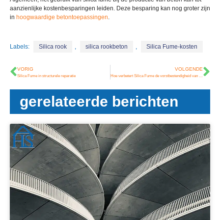
aanzienlijke kostenbesparingen leiden. Deze besparing kan nog groter zijn
in
hoogwaardige betontoepassingen
.
Labels:
Silica rook
,
silica rookbeton
,
Silica Fume-kosten
VORIG
VOLGENDE
Silica Fume in structurele reparatie
Hoe verbetert Silica Fume de vorstbestendigheid van beton?
gerelateerde berichten