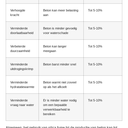
Verhoogde
Beton kan meer belasting
Tot 5-10%
kracht
aan
Verminderde
Beton is minder gevoelig
Tot 5-10%
doorlaatbaarheid
voor waterschade
Verbeterde
Beton kan langer
Tot 5-10%
duurzaamheid
meegaan
Verminderde
Beton barst minder snel
Tot 5-10%
uitdrogingskrimp
Verminderde
Beton warmt niet zoveel
Tot 5-10%
hydratatiewarmte
op als het afkoelt
Verminderde
Er is minder water nodig
Tot 5-10%
vraag naar water
om een ​​bepaalde
verwerkbaarheid te
bereiken
Algemeen, het gebruik van silica fume bij de productie van beton kan tot