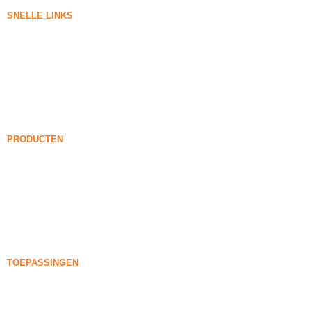
SNELLE LINKS
Silica rook
Silicium carbide
Silica Fume Blog
Gevallen
FAQ
Nieuws
PRODUCTEN
Onverdichte Silica Fume
85% Onverdichte Silica Fume
99% Onverdichte Silica Fume
Verdichte Silica Fume
85% Verdichte Silica Fume
96% Verdichte Silica Fume
TOEPASSINGEN
Concreet
Vulling en versteviging