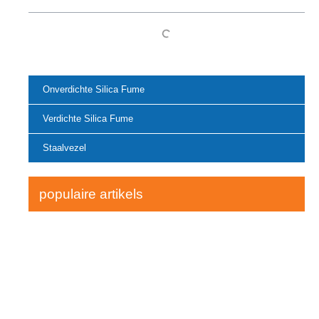
Onverdichte Silica Fume
Verdichte Silica Fume
Staalvezel
populaire artikels