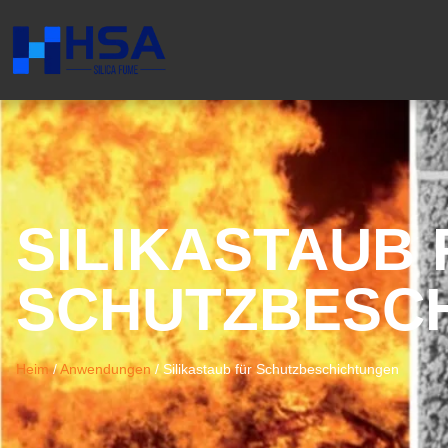
SILIKASTAUB 
SCHUTZBESC
Heim
/
Anwendungen
/
Silikastaub für Schutzbeschichtungen