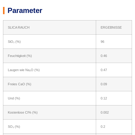
Parameter
SLICA RAUCH
ERGEBNISSE
SiO₂ (%)
96
Feuchtigkeit (%)
0.46
Laugen wie Na₂O (%)
0.47
Freies CaO (%)
0.09
Und (%)
0.12
Kostenlose CI% (%)
0.002
SO₃ (%)
0.2