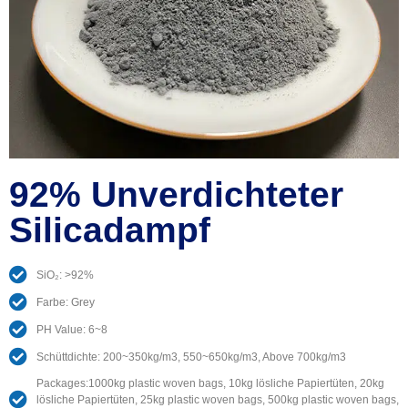
92% Unverdichteter
Silicadampf
SiO₂: >92%
Farbe:
Grey
PH Value
: 6
~8
Schüttdichte: 200
~350kg/m3
, 550
~650kg/m3
,
Above 700kg/m3
Packages
:1000
kg plastic woven bags
, 10kg lösliche Papiertüten, 20kg
lösliche Papiertüten, 25
kg plastic woven bags
, 500
kg plastic woven bags
,