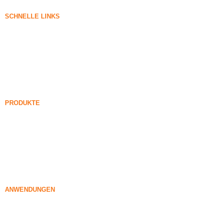
SCHNELLE LINKS
Kieselerde
Siliziumkarbid
Kieselerde-Blog
Fälle
FAQ
Nachricht
PRODUKTE
Unverdichteter Silicadampf
85% Unverdichteter Silicadampf
99% Unverdichteter Silicadampf
Verdichteter Silica-Rauch
85% Verdichteter Silica-Rauch
96% Verdichteter Silica-Rauch
ANWENDUNGEN
Beton