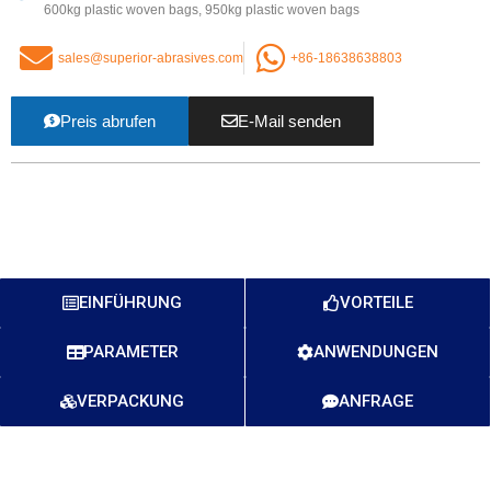
600
kg plastic woven bags
, 950
kg plastic woven bags
sales@superior-abrasives.com
+86-18638638803
Preis abrufen
E-Mail senden
EINFÜHRUNG
VORTEILE
PARAMETER
ANWENDUNGEN
VERPACKUNG
ANFRAGE