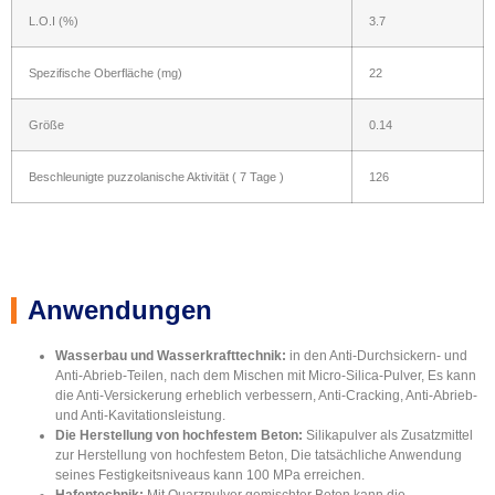
L.O.I (%)
3.7
Spezifische Oberfläche (mg)
22
Größe
0.14
Beschleunigte puzzolanische Aktivität ( 7 Tage )
126
Anwendungen
Wasserbau und Wasserkrafttechnik:
in den Anti-Durchsickern- und
Anti-Abrieb-Teilen, nach dem Mischen mit Micro-Silica-Pulver, Es kann
die Anti-Versickerung erheblich verbessern, Anti-Cracking, Anti-Abrieb-
und Anti-Kavitationsleistung.
Die Herstellung von hochfestem Beton:
Silikapulver als Zusatzmittel
zur Herstellung von hochfestem Beton, Die tatsächliche Anwendung
seines Festigkeitsniveaus kann 100 MPa erreichen.
Hafentechnik:
Mit Quarzpulver gemischter Beton kann die