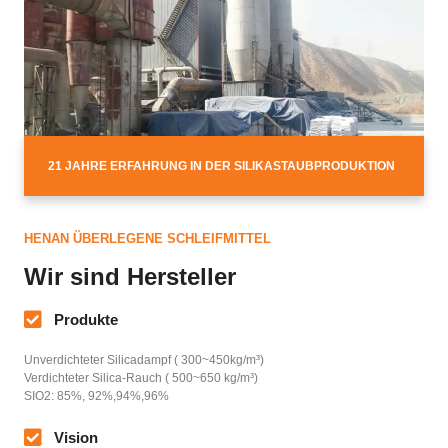
21 JAHRE ERFAHRUNG IN DER SILIKASTAUBPRODUKTION
HENAN ÜBERLEGENE SCHLEIFMITTEL
Wir sind Hersteller
Produkte
Unverdichteter Silicadampf ( 300
~450kg/m³
)
Verdichteter Silica-Rauch ( 500
~650 kg/m³
)
SIO2
: 85%, 92%,94%,96%
Vision