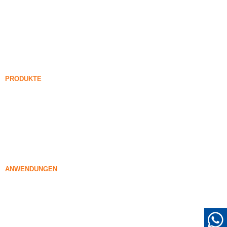
Kieselerde
Siliziumkarbid
Kieselerde-Blog
Fälle
FAQ
Nachricht
PRODUKTE
Unverdichteter Silicadampf
85% Unverdichteter Silicadampf
99% Unverdichteter Silicadampf
Verdichteter Silica-Rauch
85% Verdichteter Silica-Rauch
96% Verdichteter Silica-Rauch
ANWENDUNGEN
Beton
Füllung und Verstärkung
Silikadämpfe für andere Zwecke
Schutzbeschichtungen