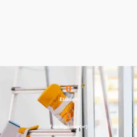
0
Etabliert
0
Fabrikgelände(㎡)