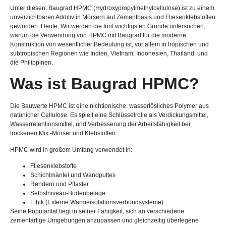
Unter diesen, Baugrad HPMC (Hydroxypropylmethylcellulose) ist zu einem
unverzichtbaren Additiv in Mörsern auf Zementbasis und Fliesenklebstoffen
geworden. Heute, Wir werden die fünf wichtigsten Gründe untersuchen,
warum die Verwendung von HPMC mit Baugrad für die moderne
Konstruktion von wesentlicher Bedeutung ist, vor allem in tropischen und
subtropischen Regionen wie Indien, Vietnam, Indonesien, Thailand, und
die Philippinen.
Was ist Baugrad HPMC?
Die Bauwerte HPMC ist eine nichtionische, wasserlösliches Polymer aus
natürlicher Cellulose. Es spielt eine Schlüsselrolle als Verdickungsmittel,
Wasserretentionsmittel, und Verbesserung der Arbeitsfähigkeit bei
trockenen Mix -Mörser und Klebstoffen.
HPMC wird in großem Umfang verwendet in:
Fliesenklebstoffe
Schichtmäntel und Wandputtes
Rendern und Pflaster
Selbstniveau-Bodenbeläge
Ethik (Externe Wärmeisolationsverbundsysteme)
Seine Popularität liegt in seiner Fähigkeit, sich an verschiedene
zementartige Umgebungen anzupassen und gleichzeitig überlegene