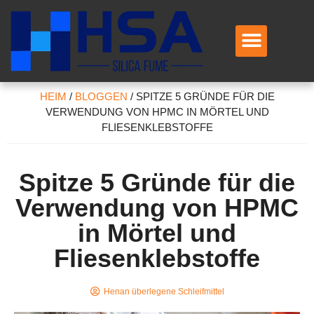
Kontaktiere uns
HEIM
/
BLOGGEN
/
SPITZE 5 GRÜNDE FÜR DIE
VERWENDUNG VON HPMC IN MÖRTEL UND
FLIESENKLEBSTOFFE
Spitze 5 Gründe für die
Verwendung von HPMC
in Mörtel und
Fliesenklebstoffe
Henan überlegene Schleifmittel