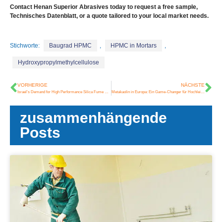
Contact Henan Superior Abrasives today to request a free sample
,
Technisches Datenblatt,
or a quote tailored to your local market needs
.
Stichworte:
Baugrad HPMC
,
HPMC in Mortars
,
Hydroxypropylmethylcellulose
VORHERIGE
NÄCHSTE
Israel’s Demand for High Performance Silica Fume Continues to Grow
Metakaolin in Europa: Ein Game-Changer für Hochleistungsbeton- und kohlenstoffarmes Design
zusammenhängende
Posts