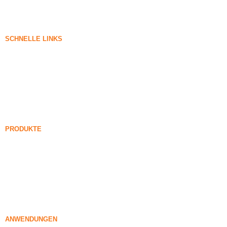
SCHNELLE LINKS
Kieselerde
Siliziumkarbid
Kieselerde-Blog
Fälle
FAQ
Nachricht
PRODUKTE
Unverdichteter Silicadampf
85% Unverdichteter Silicadampf
99% Unverdichteter Silicadampf
Verdichteter Silica-Rauch
85% Verdichteter Silica-Rauch
96% Verdichteter Silica-Rauch
ANWENDUNGEN