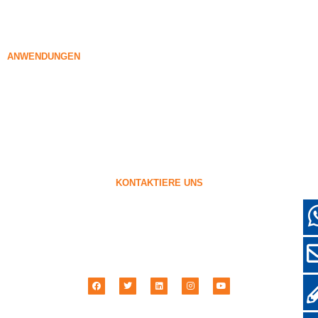
Verdichteter Silica-Rauch
85% Verdichteter Silica-Rauch
96% Verdichteter Silica-Rauch
ANWENDUNGEN
Beton
Füllung und Verstärkung
Silikadämpfe für andere Zwecke
Schutzbeschichtungen
Feuerfeste Materialien
Wand- und Dekorationsmaterialien
KONTAKTIERE UNS
+86-18638638803
sales@superior-abrasives.com
+86-371-63898989
Zhengtong-Straße Nr. 68, Zhengzhou, Henan, China