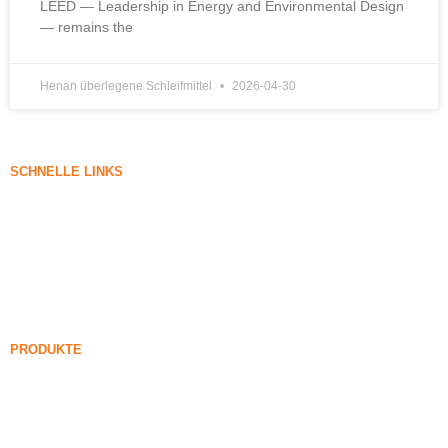
LEED — Leadership in Energy and Environmental Design
— remains the
Henan überlegene Schleifmittel
2026-04-30
SCHNELLE LINKS
Kieselerde
Siliziumkarbid
Kieselerde-Blog
Fälle
FAQ
Nachricht
PRODUKTE
Unverdichteter Silicadampf
85% Unverdichteter Silicadampf
99% Unverdichteter Silicadampf