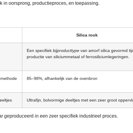
lijk in oorsprong, productieproces, en toepassing.
Silica rook
Een specifiek
bijproducttype
van amorf silica gevormd ti
productie van siliciummetaal of ferrosiliciumlegeringen.
iemethode
85–98%, afhankelijk van de ovenbron
eeltjes
Ultrafijn, bolvormige deeltjes met een zeer groot oppervl
ar geproduceerd in een zeer specifiek industrieel proces.