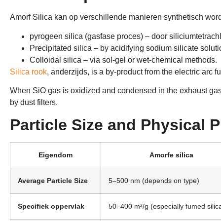
Amorf Silica kan op verschillende manieren synthetisch wo
pyrogeen silica (gasfase proces) – door siliciumtetrach
Precipitated silica – by acidifying sodium silicate solut
Colloidal silica – via sol-gel or wet-chemical methods
.
Silica rook
, anderzijds,
is a by-product from the electric arc f
When SiO gas is oxidized and condensed in the exhaust ga
by dust filters
.
Particle Size and Physical P
Eigendom
Amorfe silica
Average Particle Size
5
–500 nm
(
depends on type
)
Specifiek oppervlak
50
–400 m²/g
(
especially fumed silic