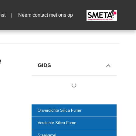
nst
Neem contact met ons op
e
GIDS
Onverdichte Silica Fume
Verdichte Silica Fume
Staalvezel