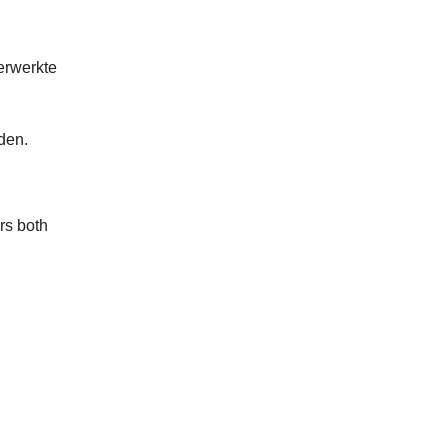
verwerkte
nden.
ers both