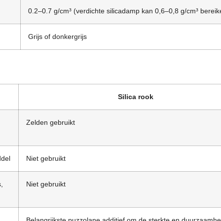
0.2
–0.7 g/cm³
(verdichte silicadamp kan 0,6–0,8 g/cm³ bereik
Grijs of donkergrijs
Silica rook
Zelden gebruikt
ddel
Niet gebruikt
,
Niet gebruikt
Belangrijkste puzzolane additief om de sterkte en duurzaamhe