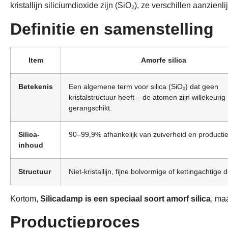
kristallijn siliciumdioxide zijn (SiO₂), ze verschillen aanzien
Definitie en samenstelling
Item
Amorfe silica
Betekenis
Een algemene term voor silica (SiO₂) dat geen
kristalstructuur heeft – de atomen zijn willekeurig
gerangschikt.
Silica-
90–99,9% afhankelijk van zuiverheid en product
inhoud
Structuur
Niet-kristallijn, fijne bolvormige of kettingachtige d
Kortom,
Silicadamp is een speciaal soort amorf silica
, ma
Productieproces