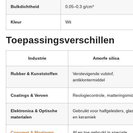
Bulkdichtheid
0.05
–0.3 g/cm³
Kleur
Wit
Toepassingsverschillen
Industrie
Amorfe silica
Rubber & Kunststoffen
Verstevigende vulstof,
antiklontermiddel
Coatings & Verven
Reologiecontrole, matteringsmi
Elektronica & Optische
Gebruikt voor halfgeleiders, glas
materialen
en keramiek
Concreet & Mortieren
Af en toe gebruikt in speciale