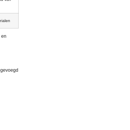
rialen
e en
oegevoegd