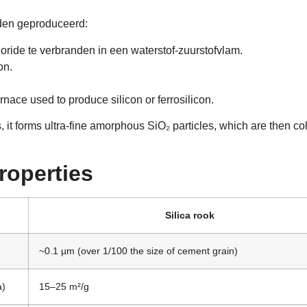
rden geproduceerd:
loride te verbranden in een waterstof-zuurstofvlam.
ion
.
urnace used to produce silicon or ferrosilicon
.
s
,
it forms ultra-fine amorphous SiO₂ particles
,
which are then co
roperties
Silica rook
~0.1 µm
(over 1/100
the size of cement grain
)
a
)
15
–25 m²/g