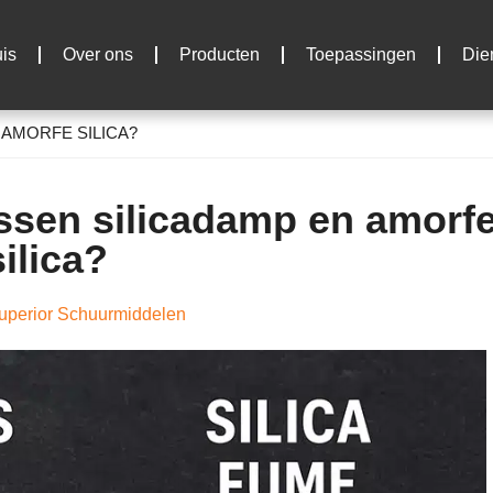
is
Over ons
Producten
Toepassingen
Die
 AMORFE SILICA?
ussen silicadamp en amorf
silica?
perior Schuurmiddelen