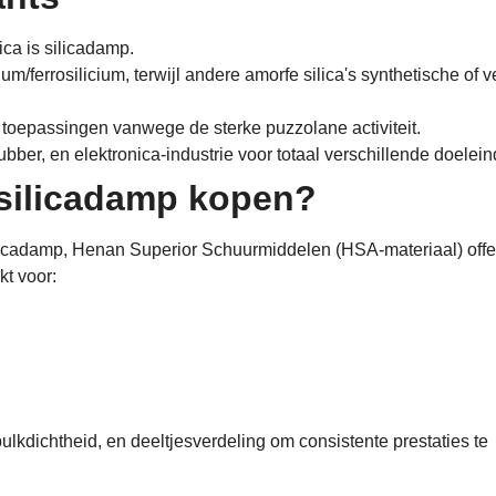
lica is silicadamp.
um/ferrosilicium, terwijl andere amorfe silica's synthetische of 
 toepassingen vanwege de sterke puzzolane activiteit.
ubber, en elektronica-industrie voor totaal verschillende doelei
silicadamp kopen?
silicadamp, Henan Superior Schuurmiddelen (HSA-materiaal)
off
t voor:
ulkdichtheid, en deeltjesverdeling om consistente prestaties te