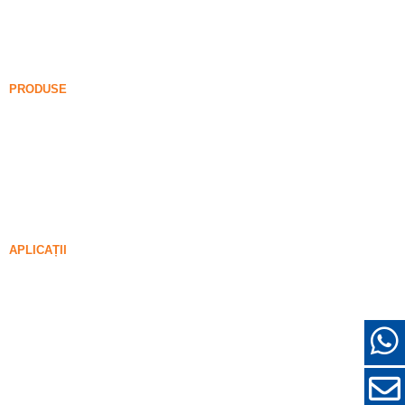
Blog de fum de silice
Cazuri
FAQ
Ştiri
PRODUSE
Fum nedesensificat de silice
85% Fum nedesensificat de silice
99% Fum nedesensificat de silice
Fum de silice densificat
85% Fum de silice densificat
96% Fum de silice densificat
APLICAȚII
Beton
Umplutură și întărire
Fum de silice pentru alte utilizări
Acoperiri de protecție
Refractare
Perete și materiale decorative