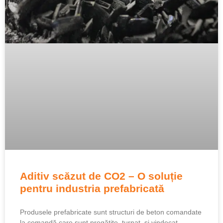
Aditiv scăzut de CO2 – O soluție
pentru industria prefabricată
Produsele prefabricate sunt structuri de beton comandate
la comandă care sunt pregătite, turnat, si vindecat