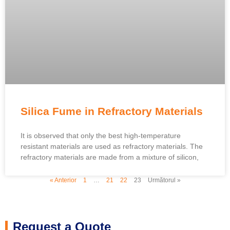
Silica Fume in Refractory Materials
It is observed that only the best high-temperature
resistant materials are used as refractory materials
.
The
refractory materials are made from a mixture of silicon
,
« Anterior
1
…
21
22
23
Următorul »
Request a Quote