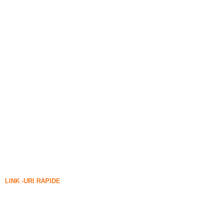
LINK -URI RAPIDE
Fum de silice
Carbură de siliciu