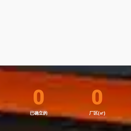
0
0
已确立的
厂区(㎡)