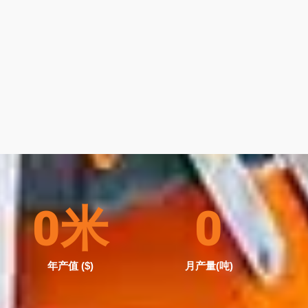
0
米
0
年产值 ($)
月产量(吨)