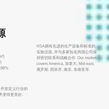
源
HSA拥有先进的生产设备和标准的
实验仪器, 并与多家知名跨国公司保
m³
)
持密切联系和战略合作.
Our market
³
)
covers America
, 加拿大,
Mid-east
,
,96%
俄罗斯, 西班牙, 南非, 东南亚等.
于开发定义行业的
界变得更美好.